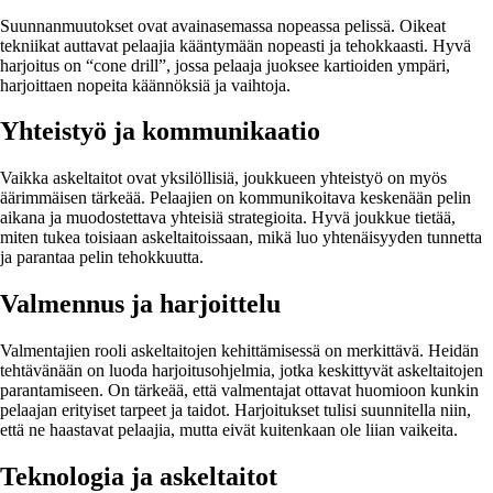
Suunnanmuutokset ovat avainasemassa nopeassa pelissä. Oikeat
tekniikat auttavat pelaajia kääntymään nopeasti ja tehokkaasti. Hyvä
harjoitus on “cone drill”, jossa pelaaja juoksee kartioiden ympäri,
harjoittaen nopeita käännöksiä ja vaihtoja.
Yhteistyö ja kommunikaatio
Vaikka askeltaitot ovat yksilöllisiä, joukkueen yhteistyö on myös
äärimmäisen tärkeää. Pelaajien on kommunikoitava keskenään pelin
aikana ja muodostettava yhteisiä strategioita. Hyvä joukkue tietää,
miten tukea toisiaan askeltaitoissaan, mikä luo yhtenäisyyden tunnetta
ja parantaa pelin tehokkuutta.
Valmennus ja harjoittelu
Valmentajien rooli askeltaitojen kehittämisessä on merkittävä. Heidän
tehtävänään on luoda harjoitusohjelmia, jotka keskittyvät askeltaitojen
parantamiseen. On tärkeää, että valmentajat ottavat huomioon kunkin
pelaajan erityiset tarpeet ja taidot. Harjoitukset tulisi suunnitella niin,
että ne haastavat pelaajia, mutta eivät kuitenkaan ole liian vaikeita.
Teknologia ja askeltaitot