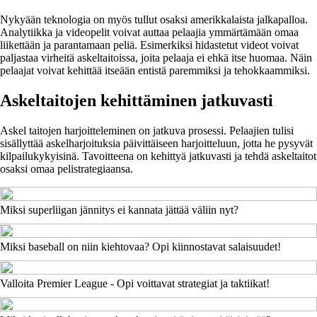
Nykyään teknologia on myös tullut osaksi amerikkalaista jalkapalloa.
Analytiikka ja videopelit voivat auttaa pelaajia ymmärtämään omaa
liikettään ja parantamaan peliä. Esimerkiksi hidastetut videot voivat
paljastaa virheitä askeltaitoissa, joita pelaaja ei ehkä itse huomaa. Näin
pelaajat voivat kehittää itseään entistä paremmiksi ja tehokkaammiksi.
Askeltaitojen kehittäminen jatkuvasti
Askel taitojen harjoitteleminen on jatkuva prosessi. Pelaajien tulisi
sisällyttää askelharjoituksia päivittäiseen harjoitteluun, jotta he pysyvät
kilpailukykyisinä. Tavoitteena on kehittyä jatkuvasti ja tehdä askeltaitot
osaksi omaa pelistrategiaansa.
Miksi superliigan jännitys ei kannata jättää väliin nyt?
Miksi baseball on niin kiehtovaa? Opi kiinnostavat salaisuudet!
Valloita Premier League - Opi voittavat strategiat ja taktiikat!