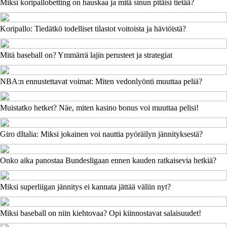
Miksi koripallobetting on hauskaa ja mitä sinun pitäisi tietää?
Koripallo: Tiedätkö todelliset tilastot voitoista ja häviöistä?
Mitä baseball on? Ymmärrä lajin perusteet ja strategiat
NBA:n ennustettavat voimat: Miten vedonlyönti muuttaa peliä?
Muistatko hetket? Näe, miten kasino bonus voi muuttaa pelisi!
Giro dItalia: Miksi jokainen voi nauttia pyöräilyn jännityksestä?
Onko aika panostaa Bundesligaan ennen kauden ratkaisevia hetkiä?
Miksi superliigan jännitys ei kannata jättää väliin nyt?
Miksi baseball on niin kiehtovaa? Opi kiinnostavat salaisuudet!