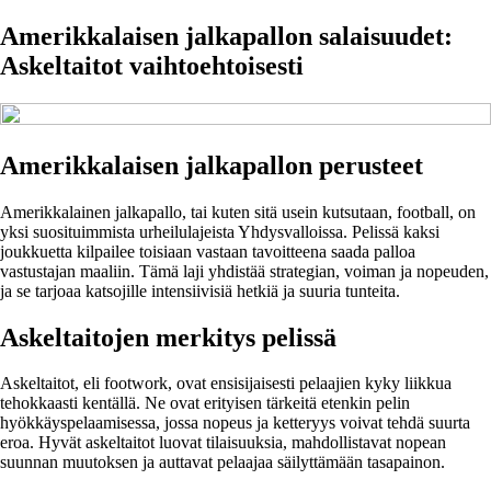
Amerikkalaisen jalkapallon salaisuudet:
Askeltaitot vaihtoehtoisesti
Amerikkalaisen jalkapallon perusteet
Amerikkalainen jalkapallo, tai kuten sitä usein kutsutaan, football, on
yksi suosituimmista urheilulajeista Yhdysvalloissa. Pelissä kaksi
joukkuetta kilpailee toisiaan vastaan tavoitteena saada palloa
vastustajan maaliin. Tämä laji yhdistää strategian, voiman ja nopeuden,
ja se tarjoaa katsojille intensiivisiä hetkiä ja suuria tunteita.
Askeltaitojen merkitys pelissä
Askeltaitot, eli footwork, ovat ensisijaisesti pelaajien kyky liikkua
tehokkaasti kentällä. Ne ovat erityisen tärkeitä etenkin pelin
hyökkäyspelaamisessa, jossa nopeus ja ketteryys voivat tehdä suurta
eroa. Hyvät askeltaitot luovat tilaisuuksia, mahdollistavat nopean
suunnan muutoksen ja auttavat pelaajaa säilyttämään tasapainon.