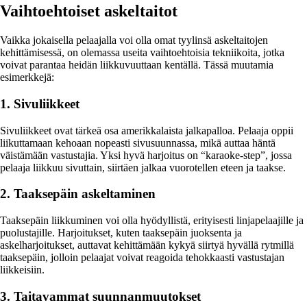
Vaihtoehtoiset askeltaitot
Vaikka jokaisella pelaajalla voi olla omat tyylinsä askeltaitojen
kehittämisessä, on olemassa useita vaihtoehtoisia tekniikoita, jotka
voivat parantaa heidän liikkuvuuttaan kentällä. Tässä muutamia
esimerkkejä:
1. Sivuliikkeet
Sivuliikkeet ovat tärkeä osa amerikkalaista jalkapalloa. Pelaaja oppii
liikuttamaan kehoaan nopeasti sivusuunnassa, mikä auttaa häntä
väistämään vastustajia. Yksi hyvä harjoitus on “karaoke-step”, jossa
pelaaja liikkuu sivuttain, siirtäen jalkaa vuorotellen eteen ja taakse.
2. Taaksepäin askeltaminen
Taaksepäin liikkuminen voi olla hyödyllistä, erityisesti linjapelaajille ja
puolustajille. Harjoitukset, kuten taaksepäin juoksenta ja
askelharjoitukset, auttavat kehittämään kykyä siirtyä hyvällä rytmillä
taaksepäin, jolloin pelaajat voivat reagoida tehokkaasti vastustajan
liikkeisiin.
3. Taitavammat suunnanmuutokset