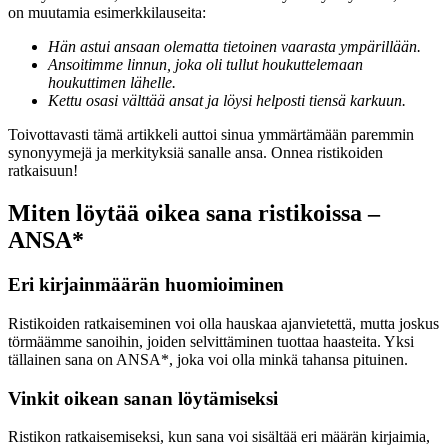
on muutamia esimerkkilauseita:
Hän astui ansaan olematta tietoinen vaarasta ympärillään.
Ansoitimme linnun, joka oli tullut houkuttelemaan
houkuttimen lähelle.
Kettu osasi välttää ansat ja löysi helposti tiensä karkuun.
Toivottavasti tämä artikkeli auttoi sinua ymmärtämään paremmin
synonyymejä ja merkityksiä sanalle ansa. Onnea ristikoiden
ratkaisuun!
Miten löytää oikea sana ristikoissa –
ANSA*
Eri kirjainmäärän huomioiminen
Ristikoiden ratkaiseminen voi olla hauskaa ajanvietettä, mutta joskus
törmäämme sanoihin, joiden selvittäminen tuottaa haasteita. Yksi
tällainen sana on ANSA*, joka voi olla minkä tahansa pituinen.
Vinkit oikean sanan löytämiseksi
Ristikon ratkaisemiseksi, kun sana voi sisältää eri määrän kirjaimia,