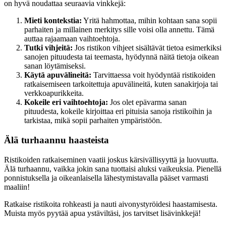
on hyvä noudattaa seuraavia vinkkejä:
Mieti kontekstia:
Yritä hahmottaa, mihin kohtaan sana sopii
parhaiten ja millainen merkitys sille voisi olla annettu. Tämä
auttaa rajaamaan vaihtoehtoja.
Tutki vihjeitä:
Jos ristikon vihjeet sisältävät tietoa esimerkiksi
sanojen pituudesta tai teemasta, hyödynnä näitä tietoja oikean
sanan löytämiseksi.
Käytä apuvälineitä:
Tarvittaessa voit hyödyntää ristikoiden
ratkaisemiseen tarkoitettuja apuvälineitä, kuten sanakirjoja tai
verkkoapurikkeita.
Kokeile eri vaihtoehtoja:
Jos olet epävarma sanan
pituudesta, kokeile kirjoittaa eri pituisia sanoja ristikoihin ja
tarkistaa, mikä sopii parhaiten ympäristöön.
Älä turhaannu haasteista
Ristikoiden ratkaiseminen vaatii joskus kärsivällisyyttä ja luovuutta.
Älä turhaannu, vaikka jokin sana tuottaisi aluksi vaikeuksia. Pienellä
ponnistuksella ja oikeanlaisella lähestymistavalla pääset varmasti
maaliin!
Ratkaise ristikoita rohkeasti ja nauti aivonystyröidesi haastamisesta.
Muista myös pyytää apua ystäviltäsi, jos tarvitset lisävinkkejä!