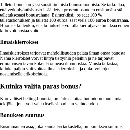
Talletusbonus on yksi suosituimmista bonusmuodoista. Se tarkoittaa,
että vedonlyöntisivusto lisää tietyn prosenttiosuuden ensimmäisestä
talletuksestasi bonusrahana. Esimerkiksi, jos saat 100 %
talletusbonuksen ja talletat 100 euroa, saat vielä 100 euroa bonusrahaa.
Huomaa kuitenkin, että bonukselle voi olla kierrätysvaatimuksia ennen
kuin voit nostaa voitot.
Ilmaiskierrokset
Ilmaiskierrokset tarjoavat mahdollisuuden pelata ilman omaa panosta.
Nämä kierrokset voivat liittyä tiettyihin peleihin ja ne tarjoavat
erinomaisen tavan kokeilla onneasi ilman riskiä. Muista tarkistaa,
kuinka paljon voit voittaa ilmaiskierroksilla ja onko voittojen
nostamiselle erikoisehtoja.
Kuinka valita paras bonus?
Kun valitset betting-bonusta, on tärkeää ottaa huomioon muutamia
tekijöitä, jotta voit valita itsellesi parhaan vaihtoehdon.
Bonuksen suuruus
Ensimmäinen asia, joka kannattaa tarkastella, on bonuksen suuruus.