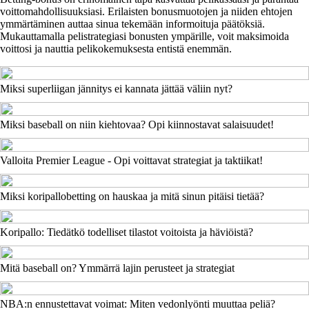
voittomahdollisuuksiasi. Erilaisten bonusmuotojen ja niiden ehtojen
ymmärtäminen auttaa sinua tekemään informoituja päätöksiä.
Mukauttamalla pelistrategiasi bonusten ympärille, voit maksimoida
voittosi ja nauttia pelikokemuksesta entistä enemmän.
Miksi superliigan jännitys ei kannata jättää väliin nyt?
Miksi baseball on niin kiehtovaa? Opi kiinnostavat salaisuudet!
Valloita Premier League - Opi voittavat strategiat ja taktiikat!
Miksi koripallobetting on hauskaa ja mitä sinun pitäisi tietää?
Koripallo: Tiedätkö todelliset tilastot voitoista ja häviöistä?
Mitä baseball on? Ymmärrä lajin perusteet ja strategiat
NBA:n ennustettavat voimat: Miten vedonlyönti muuttaa peliä?