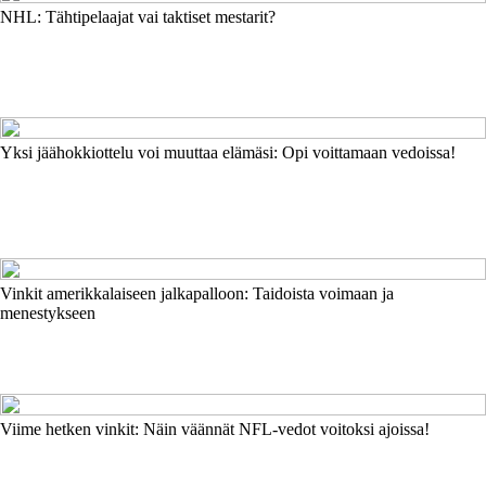
NHL: Tähtipelaajat vai taktiset mestarit?
Yksi jäähokkiottelu voi muuttaa elämäsi: Opi voittamaan vedoissa!
Vinkit amerikkalaiseen jalkapalloon: Taidoista voimaan ja
menestykseen
Viime hetken vinkit: Näin väännät NFL-vedot voitoksi ajoissa!