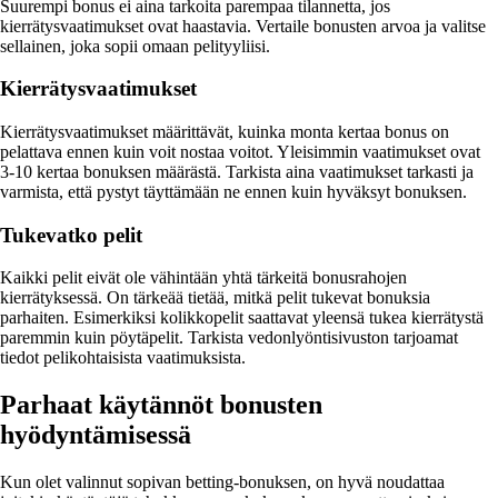
Suurempi bonus ei aina tarkoita parempaa tilannetta, jos
kierrätysvaatimukset ovat haastavia. Vertaile bonusten arvoa ja valitse
sellainen, joka sopii omaan pelityyliisi.
Kierrätysvaatimukset
Kierrätysvaatimukset määrittävät, kuinka monta kertaa bonus on
pelattava ennen kuin voit nostaa voitot. Yleisimmin vaatimukset ovat
3-10 kertaa bonuksen määrästä. Tarkista aina vaatimukset tarkasti ja
varmista, että pystyt täyttämään ne ennen kuin hyväksyt bonuksen.
Tukevatko pelit
Kaikki pelit eivät ole vähintään yhtä tärkeitä bonusrahojen
kierrätyksessä. On tärkeää tietää, mitkä pelit tukevat bonuksia
parhaiten. Esimerkiksi kolikkopelit saattavat yleensä tukea kierrätystä
paremmin kuin pöytäpelit. Tarkista vedonlyöntisivuston tarjoamat
tiedot pelikohtaisista vaatimuksista.
Parhaat käytännöt bonusten
hyödyntämisessä
Kun olet valinnut sopivan betting-bonuksen, on hyvä noudattaa