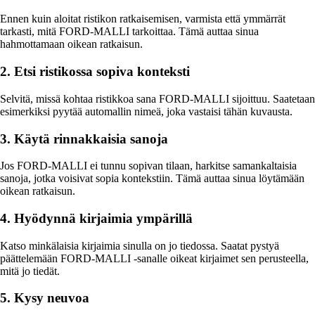
Ennen kuin aloitat ristikon ratkaisemisen, varmista että ymmärrät
tarkasti, mitä FORD-MALLI tarkoittaa. Tämä auttaa sinua
hahmottamaan oikean ratkaisun.
2. Etsi ristikossa sopiva konteksti
Selvitä, missä kohtaa ristikkoa sana FORD-MALLI sijoittuu. Saatetaan
esimerkiksi pyytää automallin nimeä, joka vastaisi tähän kuvausta.
3. Käytä rinnakkaisia sanoja
Jos FORD-MALLI ei tunnu sopivan tilaan, harkitse samankaltaisia
sanoja, jotka voisivat sopia kontekstiin. Tämä auttaa sinua löytämään
oikean ratkaisun.
4. Hyödynnä kirjaimia ympärillä
Katso minkälaisia kirjaimia sinulla on jo tiedossa. Saatat pystyä
päättelemään FORD-MALLI -sanalle oikeat kirjaimet sen perusteella,
mitä jo tiedät.
5. Kysy neuvoa