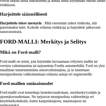
voivat tarjota uusia näkökulmia ja auttaa sinua löytämään oikean sanan
ristikkoon.
Harjoittele säännöllisesti
Harjoittelu tekee mestarin
. Mitä enemmän ratkot ristikoita, sitä
paremmaksi tulet. Kokeile erilaisia ristikkoja ja harjoittele jatkuvasti
sanavarastoasi.
FORD-MALLI: Merkitys ja Selitys
Mikä on Ford-malli?
Ford-malli on termi, jota käytetään kuvaamaan erityisen mallin tai
version valmistamista tai tarjoamista Fordin automerkiltä. Ford on yksi
maailman tunnetuimmista autonvalmistajista, ja se tunnetaan
monipuolisesta valikoimastaan erilaisia ​​autoja eri segmenteille.
Ford-mallien ominaisuudet
Ford-mallit ovat tunnettuja luotettavuudestaan, suorituskyvystään ja
ajomukavuudestaan. Ne tarjoavat monipuolisia vaihtoehtoja eri
käyttötarkoituksiin, kuten kaupunkiajoon, maastoajoon tai
perheautoksi.