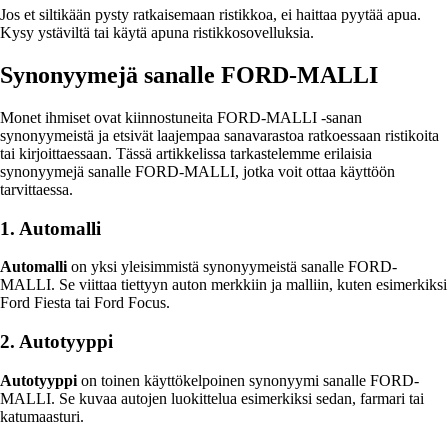
Jos et siltikään pysty ratkaisemaan ristikkoa, ei haittaa pyytää apua.
Kysy ystäviltä tai käytä apuna ristikkosovelluksia.
Synonyymejä sanalle FORD-MALLI
Monet ihmiset ovat kiinnostuneita FORD-MALLI -sanan
synonyymeistä ja etsivät laajempaa sanavarastoa ratkoessaan ristikoita
tai kirjoittaessaan. Tässä artikkelissa tarkastelemme erilaisia
synonyymejä sanalle FORD-MALLI, jotka voit ottaa käyttöön
tarvittaessa.
1. Automalli
Automalli
on yksi yleisimmistä synonyymeistä sanalle FORD-
MALLI. Se viittaa tiettyyn auton merkkiin ja malliin, kuten esimerkiksi
Ford Fiesta tai Ford Focus.
2. Autotyyppi
Autotyyppi
on toinen käyttökelpoinen synonyymi sanalle FORD-
MALLI. Se kuvaa autojen luokittelua esimerkiksi sedan, farmari tai
katumaasturi.