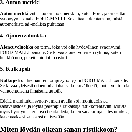
3. Auton merkki
Auton merkki
viittaa auton tuotemerkkiin, kuten Ford, ja on osittain
synonyymi sanalle FORD-MALLI. Se auttaa tarkentamaan, mistä
automerkistä tai -mallista puhutaan.
4. Ajoneuvoluokka
Ajoneuvoluokka
on termi, joka voi olla hyödyllinen synonyymi
FORD-MALLI -sanalle. Se kuvaa ajoneuvojen eri ryhmiä, kuten
henkilöauto, pakettiauto tai maasturi.
5. Kulkupeli
Kulkupeli
on hieman rennompi synonyymi FORD-MALLI -sanalle.
Se kuvaa yleisesti ottaen mitä tahansa kulkuvälinettä, mutta voi toimia
vaihtoehtoisena ilmaisuna autoille.
Edellä mainittujen synonyymien avulla voit monipuolistaa
sanavarastoasi ja löytää parempia ratkaisuja ristikkotehtäviin. Muista
myös hyödyntää erilaisia tietolähteitä, kuten sanakirjoja ja tesauruksia,
laajentaaksesi sanastosi entisestään.
Miten löydän oikean sanan ristikkoon?