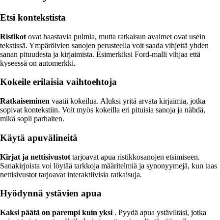
Etsi kontekstista
Ristikot
ovat haastavia pulmia, mutta ratkaisun avaimet ovat usein
tekstissä. Ympäröivien sanojen perusteella voit saada vihjeitä yhden
sanan pituudesta ja kirjaimista. Esimerkiksi Ford-malli vihjaa että
kyseessä on automerkki.
Kokeile erilaisia vaihtoehtoja
Ratkaiseminen
vaatii kokeilua. Aluksi yritä arvata kirjaimia, jotka
sopivat kontekstiin. Voit myös kokeilla eri pituisia sanoja ja nähdä,
mikä sopii parhaiten.
Käytä apuvälineitä
Kirjat ja nettisivustot
tarjoavat apua ristikkosanojen etsimiseen.
Sanakirjoista voi löytää tarkkoja määritelmiä ja synonyymejä, kun taas
nettisivustot tarjoavat interaktiivisia ratkaisuja.
Hyödynnä ystävien apua
Kaksi päätä on parempi kuin yksi
. Pyydä apua ystäviltäsi, jotka