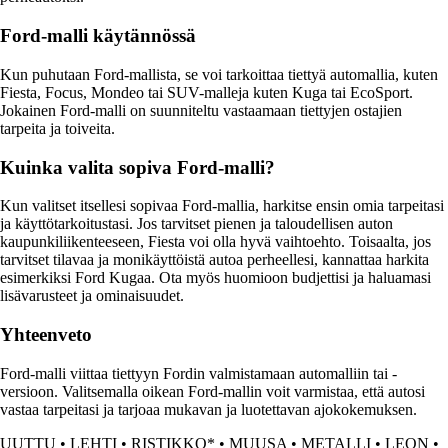
Ford-malli käytännössä
Kun puhutaan Ford-mallista, se voi tarkoittaa tiettyä automallia, kuten
Fiesta, Focus, Mondeo tai SUV-malleja kuten Kuga tai EcoSport.
Jokainen Ford-malli on suunniteltu vastaamaan tiettyjen ostajien
tarpeita ja toiveita.
Kuinka valita sopiva Ford-malli?
Kun valitset itsellesi sopivaa Ford-mallia, harkitse ensin omia tarpeitasi
ja käyttötarkoitustasi. Jos tarvitset pienen ja taloudellisen auton
kaupunkiliikenteeseen, Fiesta voi olla hyvä vaihtoehto. Toisaalta, jos
tarvitset tilavaa ja monikäyttöistä autoa perheellesi, kannattaa harkita
esimerkiksi Ford Kugaa. Ota myös huomioon budjettisi ja haluamasi
lisävarusteet ja ominaisuudet.
Yhteenveto
Ford-malli viittaa tiettyyn Fordin valmistamaan automalliin tai -
versioon. Valitsemalla oikean Ford-mallin voit varmistaa, että autosi
vastaa tarpeitasi ja tarjoaa mukavan ja luotettavan ajokokemuksen.
UUTTU
•
LEHTI
•
RISTIKKO*
•
MUUSA
•
METALLI
•
LEON
•