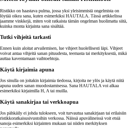
Ristikko on haastava pulma, jossa yksi yleisimmistä ongelmista on
löytää oikea sana, kuten esimerkiksi HAUTALA. Tässä artikkelissa
jaamme vinkkejä, miten voit ratkaista tämän ongelman huolimatta siitä,
kuinka monta kirjainta sana sisältää.
Tutki vihjeitä tarkasti
Ennen kuin aloitat arvailemisen, lue vihjeet huolellisesti läpi. Vihjeet
voivat antaa vihjeitä sanan pituudesta, teemasta tai merkityksestä, mikä
auttaa kaventamaan vaihtoehtoja.
Käytä kirjaimia apuna
Jos sinulla on joitakin kirjaimia tiedossa, kirjoita ne ylös ja käytä niitä
apuna uuden sanan muodostamisessa. Sana HAUTALA voi alkaa
esimerkiksi kirjaimilla H, A tai muilla.
Käytä sanakirjaa tai verkkoapua
Jos pähkäily ei johda tulokseen, voit turvautua sanakirjaan tai erilaisiin
ristikkoratkaisusivustoihin verkossa. Näissä apuvälineissä voit etsiä
sanoja esimerkiksi kirjainten mukaan tai niiden merkityksen