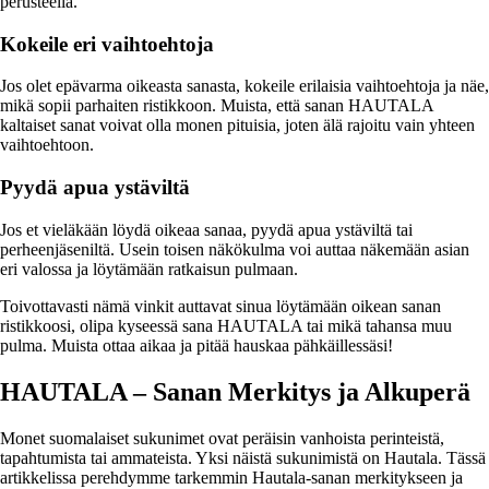
perusteella.
Kokeile eri vaihtoehtoja
Jos olet epävarma oikeasta sanasta, kokeile erilaisia vaihtoehtoja ja näe,
mikä sopii parhaiten ristikkoon. Muista, että sanan HAUTALA
kaltaiset sanat voivat olla monen pituisia, joten älä rajoitu vain yhteen
vaihtoehtoon.
Pyydä apua ystäviltä
Jos et vieläkään löydä oikeaa sanaa, pyydä apua ystäviltä tai
perheenjäseniltä. Usein toisen näkökulma voi auttaa näkemään asian
eri valossa ja löytämään ratkaisun pulmaan.
Toivottavasti nämä vinkit auttavat sinua löytämään oikean sanan
ristikkoosi, olipa kyseessä sana HAUTALA tai mikä tahansa muu
pulma. Muista ottaa aikaa ja pitää hauskaa pähkäillessäsi!
HAUTALA – Sanan Merkitys ja Alkuperä
Monet suomalaiset sukunimet ovat peräisin vanhoista perinteistä,
tapahtumista tai ammateista. Yksi näistä sukunimistä on Hautala. Tässä
artikkelissa perehdymme tarkemmin Hautala-sanan merkitykseen ja