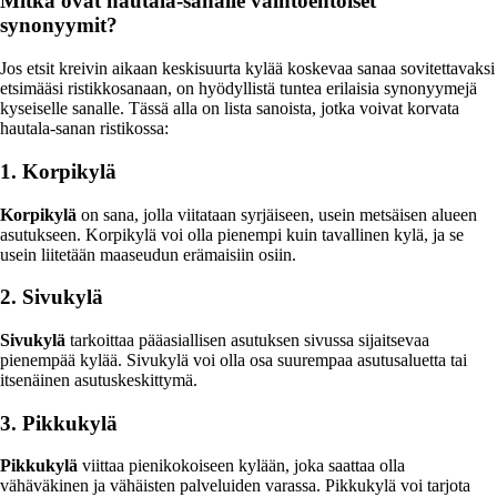
Mitkä ovat hautala-sanalle vaihtoehtoiset
synonyymit?
Jos etsit kreivin aikaan keskisuurta kylää koskevaa sanaa sovitettavaksi
etsimääsi ristikkosanaan, on hyödyllistä tuntea erilaisia synonyymejä
kyseiselle sanalle. Tässä alla on lista sanoista, jotka voivat korvata
hautala-sanan ristikossa:
1. Korpikylä
Korpikylä
on sana, jolla viitataan syrjäiseen, usein metsäisen alueen
asutukseen. Korpikylä voi olla pienempi kuin tavallinen kylä, ja se
usein liitetään maaseudun erämaisiin osiin.
2. Sivukylä
Sivukylä
tarkoittaa pääasiallisen asutuksen sivussa sijaitsevaa
pienempää kylää. Sivukylä voi olla osa suurempaa asutusaluetta tai
itsenäinen asutuskeskittymä.
3. Pikkukylä
Pikkukylä
viittaa pienikokoiseen kylään, joka saattaa olla
vähäväkinen ja vähäisten palveluiden varassa. Pikkukylä voi tarjota