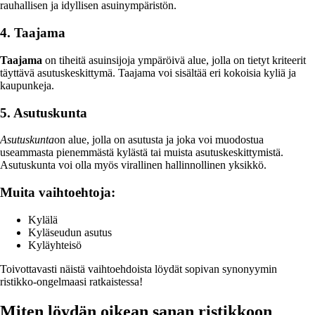
rauhallisen ja idyllisen asuinympäristön.
4. Taajama
Taajama
on tiheitä asuinsijoja ympäröivä alue, jolla on tietyt kriteerit
täyttävä asutuskeskittymä. Taajama voi sisältää eri kokoisia kyliä ja
kaupunkeja.
5. Asutuskunta
Asutuskunta
on alue, jolla on asutusta ja joka voi muodostua
useammasta pienemmästä kylästä tai muista asutuskeskittymistä.
Asutuskunta voi olla myös virallinen hallinnollinen yksikkö.
Muita vaihtoehtoja:
Kylälä
Kyläseudun asutus
Kyläyhteisö
Toivottavasti näistä vaihtoehdoista löydät sopivan synonyymin
ristikko-ongelmaasi ratkaistessa!
Miten löydän oikean sanan ristikkoon