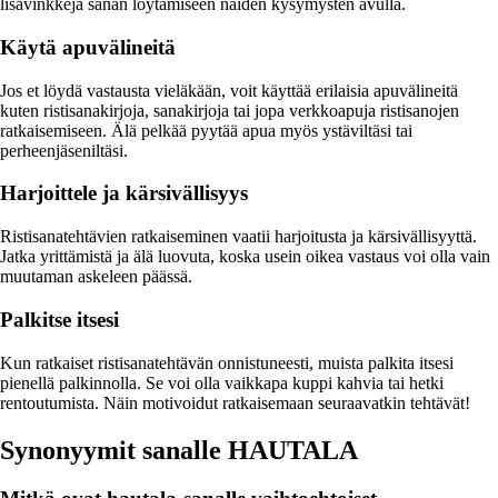
lisävinkkejä sanan löytämiseen näiden kysymysten avulla.
Käytä apuvälineitä
Jos et löydä vastausta vieläkään, voit käyttää erilaisia apuvälineitä
kuten ristisanakirjoja, sanakirjoja tai jopa verkkoapuja ristisanojen
ratkaisemiseen. Älä pelkää pyytää apua myös ystäviltäsi tai
perheenjäseniltäsi.
Harjoittele ja kärsivällisyys
Ristisanatehtävien ratkaiseminen vaatii harjoitusta ja kärsivällisyyttä.
Jatka yrittämistä ja älä luovuta, koska usein oikea vastaus voi olla vain
muutaman askeleen päässä.
Palkitse itsesi
Kun ratkaiset ristisanatehtävän onnistuneesti, muista palkita itsesi
pienellä palkinnolla. Se voi olla vaikkapa kuppi kahvia tai hetki
rentoutumista. Näin motivoidut ratkaisemaan seuraavatkin tehtävät!
Synonyymit sanalle HAUTALA