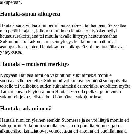
alkuperään.
Hautala-sanan alkuperä
Hautala-sana viittaa alun perin hautaamiseen tai hautaan. Se saattaa
olla peräisin ajalta, jolloin sukunimen kantaja oli työskennellyt
hautausurakoitsijana tai muulla tavalla liittynyt hautausmaahan.
Sukunimillä oli aikoinaan usein yhteys henkilön ammattiin tai
asuinpaikkaan, joten Hautala-nimen alkuperä voi juontua tällaisista
yhteyksistä.
Hautala – moderni merkitys
Nykyään Hautala-nimi on vakiintunut sukunimeksi monille
suomalaisille perheille. Sukunimi voi kulkea perintönä sukupolvelta
toiselle tai valikoitua uuden sukunimeksi esimerkiksi avioliiton myötä.
Tämän päivän käytössä nimi Hautala voi olla pelkkä perinteinen
sukunimi, joka yhdistää henkilön hänen sukujuuriinsa.
Hautala sukunimenä
Hautala-nimi on yleinen etenkin Suomessa ja se voi liittyä moniin eri
sukujuuriin. Sukunimi voi olla peräisin eri puolilta Suomea ja sen
alkuperäiset kantajat ovat voineet asua eri aikoina eri puolilla maata.