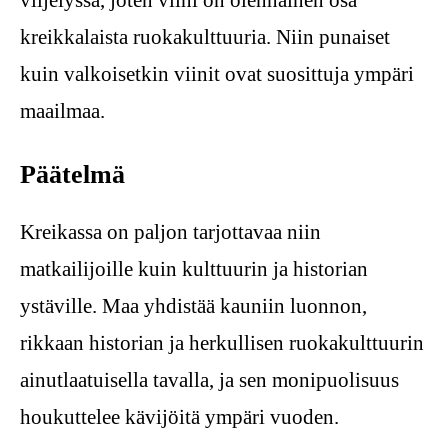
viljelyssä, joten viini on olennainen osa
kreikkalaista ruokakulttuuria. Niin punaiset
kuin valkoisetkin viinit ovat suosittuja ympäri
maailmaa.
Päätelmä
Kreikassa on paljon tarjottavaa niin
matkailijoille kuin kulttuurin ja historian
ystäville. Maa yhdistää kauniin luonnon,
rikkaan historian ja herkullisen ruokakulttuurin
ainutlaatuisella tavalla, ja sen monipuolisuus
houkuttelee kävijöitä ympäri vuoden.