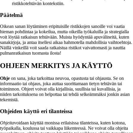
ristikkotehtävän kontekstiin.
Päätelmä
Oikean sanan löytäminen eripituisille ristikkojen sanoille voi vaatia
hieman pohdintaa ja kokeilua, mutta oikeilla työkaluilla ja strategialla
voit löytää ratkaisun tehtävään. Muista hyödyntää apuvälineitä, kuten
sanakirjoja, ja antaa itsellesi aikaa hahmotella mahdollisia vaihtoehtoja.
Näillä vinkeillä voit saada ratkaistua ristikot vaivattomasti ja nauttia
pulmanratkaisun tuomasta ilosta!
OHJEEN MERKITYS JA KÄYTTÖ
Ohje
on sana, joka tarkoittaa neuvoa, opastusta tai ohjausta. Se on
informaatio tai ohjaus, joka auttaa suorittamaan tietyn tehtävän tai
toiminnon. Ohjeet voivat olla kirjallisia, suullisia tai kuvallisia, ja
niiden tarkoituksena on helpottaa tai tehdä selkeämmäksi jonkin asian
tekemistä.
Ohjeiden käyttö eri tilanteissa
Ohjeita
voidaan käyttää monissa erilaisissa tilanteissa, kuten kotona,
työpaikalla, koulussa tai vaikkapa liikenteessä. Ne voivat olla ohjeita