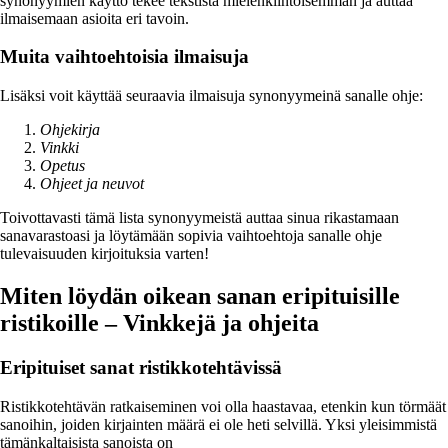
synonyymien käyttö tekee tekstistä mielenkiintoisemman ja auttaa
ilmaisemaan asioita eri tavoin.
Muita vaihtoehtoisia ilmaisuja
Lisäksi voit käyttää seuraavia ilmaisuja synonyymeinä sanalle ohje:
Ohjekirja
Vinkki
Opetus
Ohjeet ja neuvot
Toivottavasti tämä lista synonyymeistä auttaa sinua rikastamaan
sanavarastoasi ja löytämään sopivia vaihtoehtoja sanalle ohje
tulevaisuuden kirjoituksia varten!
Miten löydän oikean sanan eripituisille
ristikoille – Vinkkejä ja ohjeita
Eripituiset sanat ristikkotehtävissä
Ristikkotehtävän ratkaiseminen voi olla haastavaa, etenkin kun törmäät
sanoihin, joiden kirjainten määrä ei ole heti selvillä. Yksi yleisimmistä
tämänkaltaisista sanoista on