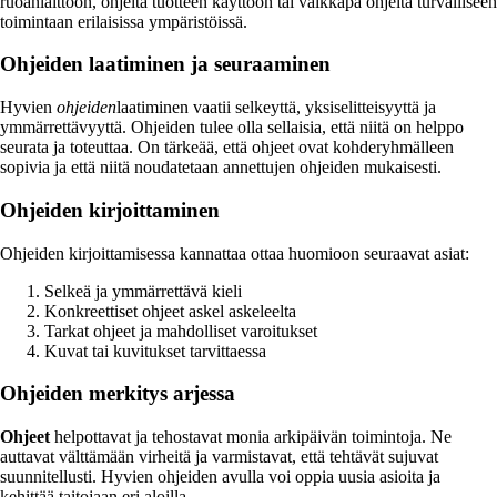
ruoanlaittoon, ohjeita tuotteen käyttöön tai vaikkapa ohjeita turvalliseen
toimintaan erilaisissa ympäristöissä.
Ohjeiden laatiminen ja seuraaminen
Hyvien
ohjeiden
laatiminen vaatii selkeyttä, yksiselitteisyyttä ja
ymmärrettävyyttä. Ohjeiden tulee olla sellaisia, että niitä on helppo
seurata ja toteuttaa. On tärkeää, että ohjeet ovat kohderyhmälleen
sopivia ja että niitä noudatetaan annettujen ohjeiden mukaisesti.
Ohjeiden kirjoittaminen
Ohjeiden kirjoittamisessa kannattaa ottaa huomioon seuraavat asiat:
Selkeä ja ymmärrettävä kieli
Konkreettiset ohjeet askel askeleelta
Tarkat ohjeet ja mahdolliset varoitukset
Kuvat tai kuvitukset tarvittaessa
Ohjeiden merkitys arjessa
Ohjeet
helpottavat ja tehostavat monia arkipäivän toimintoja. Ne
auttavat välttämään virheitä ja varmistavat, että tehtävät sujuvat
suunnitellusti. Hyvien ohjeiden avulla voi oppia uusia asioita ja
kehittää taitojaan eri aloilla.