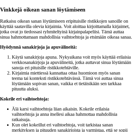
Vinkkejä oikean sanan löytämiseen
Ratkaisu oikean sanan löytämiseen eripituisille ristikkojen sanoille on
käyttää saatavilla olevia kirjaimia. Voit aloittaa kirjoittamalla kirjaimet,
jotka ovat jo tiedossasi ryhmiteltyinä kirjainpalapeliisi. Tämä auttaa
sinua hahmottamaan mahdollisia vaihtoehtoja ja etsimään oikeaa sanaa.
Hyödynnä sanakirjoja ja apuvälineitä:
Käytä sanakirjoja apuna. Nykyaikana voit myös käyttää erilaisia
verkkosanakirjoja ja apuvälineitä, jotka auttavat sinua löytämään
sanoja eri pituisille ristikkotehtäville.
Kirjaimia miettiessä kannattaa ottaa huomioon myös sanan
teema tai konteksti ristikkotehtävässä. Tämä voi auttaa sinua
löytämään sopivan sanan, vaikka et tietäisikään sen tarkkaa
pituutta aluksi.
Kokeile eri vaihtoehtoja:
Älä karsi vaihtoehtoja liian aikaisin. Kokeile erilaisia
vaihtoehtoja ja anna itsellesi aikaa hahmottaa mahdollisia
ratkaisuja.
Kun olet kokeillut eri vaihtoehtoja, voit tarkistaa sanan
merkityksen ja pituuden sanakirjoista ja varmistaa, että se sopii