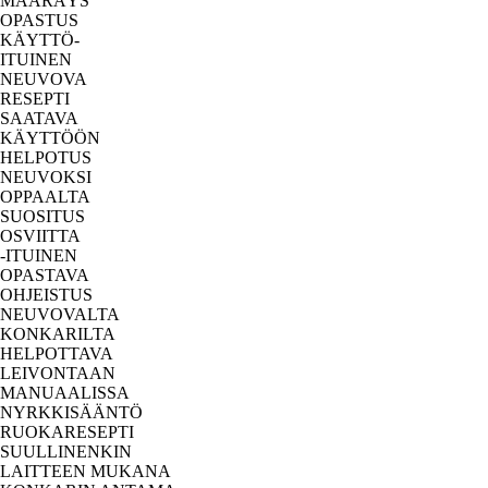
MÄÄRÄYS
OPASTUS
KÄYTTÖ-
ITUINEN
NEUVOVA
RESEPTI
SAATAVA
KÄYTTÖÖN
HELPOTUS
NEUVOKSI
OPPAALTA
SUOSITUS
OSVIITTA
-ITUINEN
OPASTAVA
OHJEISTUS
NEUVOVALTA
KONKARILTA
HELPOTTAVA
LEIVONTAAN
MANUAALISSA
NYRKKISÄÄNTÖ
RUOKARESEPTI
SUULLINENKIN
LAITTEEN MUKANA