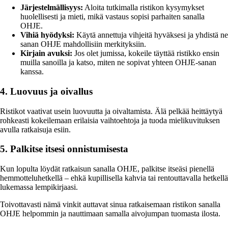
Järjestelmällisyys:
Aloita tutkimalla ristikon kysymykset
huolellisesti ja mieti, mikä vastaus sopisi parhaiten sanalla
OHJE.
Vihiä hyödyksi:
Käytä annettuja vihjeitä hyväksesi ja yhdistä ne
sanan OHJE mahdollisiin merkityksiin.
Kirjain avuksi:
Jos olet jumissa, kokeile täyttää ristikko ensin
muilla sanoilla ja katso, miten ne sopivat yhteen OHJE-sanan
kanssa.
4. Luovuus ja oivallus
Ristikot vaativat usein luovuutta ja oivaltamista. Älä pelkää heittäytyä
rohkeasti kokeilemaan erilaisia vaihtoehtoja ja tuoda mielikuvituksen
avulla ratkaisuja esiin.
5. Palkitse itsesi onnistumisesta
Kun lopulta löydät ratkaisun sanalla OHJE, palkitse itseäsi pienellä
hemmotteluhetkellä – ehkä kupillisella kahvia tai rentouttavalla hetkellä
lukemassa lempikirjaasi.
Toivottavasti nämä vinkit auttavat sinua ratkaisemaan ristikon sanalla
OHJE helpommin ja nauttimaan samalla aivojumpan tuomasta ilosta.