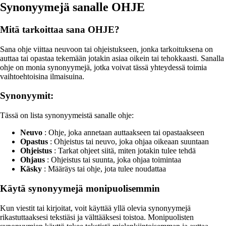
Synonyymejä sanalle OHJE
Mitä tarkoittaa sana OHJE?
Sana ohje viittaa neuvoon tai ohjeistukseen, jonka tarkoituksena on
auttaa tai opastaa tekemään jotakin asiaa oikein tai tehokkaasti. Sanalla
ohje on monia synonyymejä, jotka voivat tässä yhteydessä toimia
vaihtoehtoisina ilmaisuina.
Synonyymit:
Tässä on lista synonyymeistä sanalle ohje:
Neuvo
: Ohje, joka annetaan auttaakseen tai opastaakseen
Opastus
: Ohjeistus tai neuvo, joka ohjaa oikeaan suuntaan
Ohjeistus
: Tarkat ohjeet siitä, miten jotakin tulee tehdä
Ohjaus
: Ohjeistus tai suunta, joka ohjaa toimintaa
Käsky
: Määräys tai ohje, jota tulee noudattaa
Käytä synonyymejä monipuolisemmin
Kun viestit tai kirjoitat, voit käyttää yllä olevia synonyymejä
rikastuttaaksesi tekstiäsi ja välttääksesi toistoa. Monipuolisten