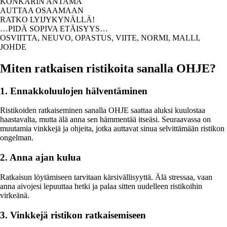
KONKARIN ANTAMA
AUTTAA OSAAMAAN
RATKO LYIJYKYNÄLLÄ!
…PIDÄ SOPIVA ETÄISYYS…
OSVIITTA, NEUVO, OPASTUS, VIITE, NORMI, MALLI,
JOHDE
Miten ratkaisen ristikoita sanalla OHJE?
1. Ennakkoluulojen hälventäminen
Ristikoiden ratkaiseminen sanalla OHJE saattaa aluksi kuulostaa
haastavalta, mutta älä anna sen hämmentää itseäsi. Seuraavassa on
muutamia vinkkejä ja ohjeita, jotka auttavat sinua selvittämään ristikon
ongelman.
2. Anna ajan kulua
Ratkaisun löytämiseen tarvitaan kärsivällisyyttä. Älä stressaa, vaan
anna aivojesi lepuuttaa hetki ja palaa sitten uudelleen ristikoihin
virkeänä.
3. Vinkkejä ristikon ratkaisemiseen