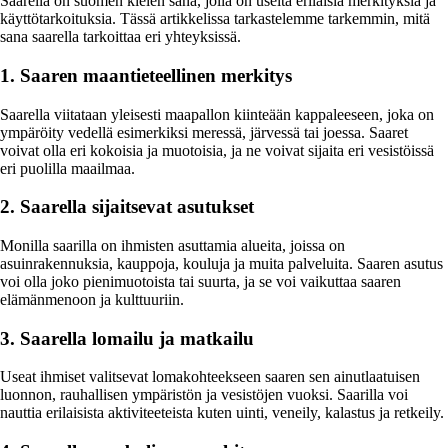
Saarella on suomen kielen sana, jolla on useita erilaisia merkityksiä ja
käyttötarkoituksia. Tässä artikkelissa tarkastelemme tarkemmin, mitä
sana saarella tarkoittaa eri yhteyksissä.
1. Saaren maantieteellinen merkitys
Saarella viitataan yleisesti maapallon kiinteään kappaleeseen, joka on
ympäröity vedellä esimerkiksi meressä, järvessä tai joessa. Saaret
voivat olla eri kokoisia ja muotoisia, ja ne voivat sijaita eri vesistöissä
eri puolilla maailmaa.
2. Saarella sijaitsevat asutukset
Monilla saarilla on ihmisten asuttamia alueita, joissa on
asuinrakennuksia, kauppoja, kouluja ja muita palveluita. Saaren asutus
voi olla joko pienimuotoista tai suurta, ja se voi vaikuttaa saaren
elämänmenoon ja kulttuuriin.
3. Saarella lomailu ja matkailu
Useat ihmiset valitsevat lomakohteekseen saaren sen ainutlaatuisen
luonnon, rauhallisen ympäristön ja vesistöjen vuoksi. Saarilla voi
nauttia erilaisista aktiviteeteista kuten uinti, veneily, kalastus ja retkeily.