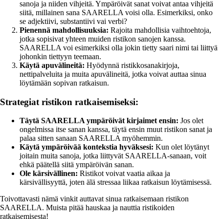
sanoja ja niiden vihjeitä. Ympäröivät sanat voivat antaa vihjeitä
siitä, millainen sana SAARELLA voisi olla. Esimerkiksi, onko
se adjektiivi, substantiivi vai verbi?
Pienennä mahdollisuuksia:
Rajoita mahdollisia vaihtoehtoja,
jotka sopisivat yhteen muiden ristikon sanojen kanssa.
SAARELLA voi esimerkiksi olla jokin tietty saari nimi tai liittyä
johonkin tiettyyn teemaan.
Käytä apuvälineitä:
Hyödynnä ristikkosanakirjoja,
nettipalveluita ja muita apuvälineitä, jotka voivat auttaa sinua
löytämään sopivan ratkaisun.
Strategiat ristikon ratkaisemiseksi:
Täytä SAARELLA ympäröivät kirjaimet ensin:
Jos olet
ongelmissa itse sanan kanssa, täytä ensin muut ristikon sanat ja
palaa sitten sanaan SAARELLA myöhemmin.
Käytä ympäröivää kontekstia hyväksesi:
Kun olet löytänyt
joitain muita sanoja, jotka liittyvät SAARELLA-sanaan, voit
ehkä päätellä siitä ympäröivän sanan.
Ole kärsivällinen:
Ristikot voivat vaatia aikaa ja
kärsivällisyyttä, joten älä stressaa liikaa ratkaisun löytämisessä.
Toivottavasti nämä vinkit auttavat sinua ratkaisemaan ristikon
SAARELLA. Muista pitää hauskaa ja nauttia ristikoiden
ratkaisemisesta!