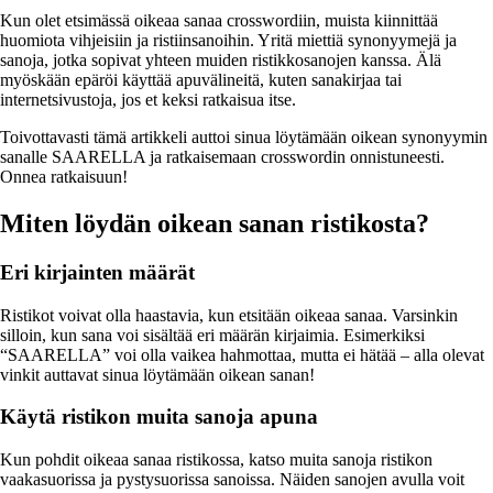
Kun olet etsimässä oikeaa sanaa crosswordiin, muista kiinnittää
huomiota vihjeisiin ja ristiinsanoihin. Yritä miettiä synonyymejä ja
sanoja, jotka sopivat yhteen muiden ristikkosanojen kanssa. Älä
myöskään epäröi käyttää apuvälineitä, kuten sanakirjaa tai
internetsivustoja, jos et keksi ratkaisua itse.
Toivottavasti tämä artikkeli auttoi sinua löytämään oikean synonyymin
sanalle SAARELLA ja ratkaisemaan crosswordin onnistuneesti.
Onnea ratkaisuun!
Miten löydän oikean sanan ristikosta?
Eri kirjainten määrät
Ristikot voivat olla haastavia, kun etsitään oikeaa sanaa. Varsinkin
silloin, kun sana voi sisältää eri määrän kirjaimia. Esimerkiksi
“SAARELLA” voi olla vaikea hahmottaa, mutta ei hätää – alla olevat
vinkit auttavat sinua löytämään oikean sanan!
Käytä ristikon muita sanoja apuna
Kun pohdit oikeaa sanaa ristikossa, katso muita sanoja ristikon
vaakasuorissa ja pystysuorissa sanoissa. Näiden sanojen avulla voit