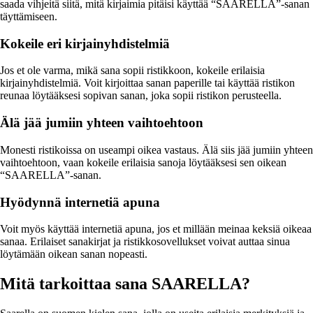
saada vihjeitä siitä, mitä kirjaimia pitäisi käyttää “SAARELLA”-sanan
täyttämiseen.
Kokeile eri kirjainyhdistelmiä
Jos et ole varma, mikä sana sopii ristikkoon, kokeile erilaisia
kirjainyhdistelmiä. Voit kirjoittaa sanan paperille tai käyttää ristikon
reunaa löytääksesi sopivan sanan, joka sopii ristikon perusteella.
Älä jää jumiin yhteen vaihtoehtoon
Monesti ristikoissa on useampi oikea vastaus. Älä siis jää jumiin yhteen
vaihtoehtoon, vaan kokeile erilaisia sanoja löytääksesi sen oikean
“SAARELLA”-sanan.
Hyödynnä internetiä apuna
Voit myös käyttää internetiä apuna, jos et millään meinaa keksiä oikeaa
sanaa. Erilaiset sanakirjat ja ristikkosovellukset voivat auttaa sinua
löytämään oikean sanan nopeasti.
Mitä tarkoittaa sana SAARELLA?