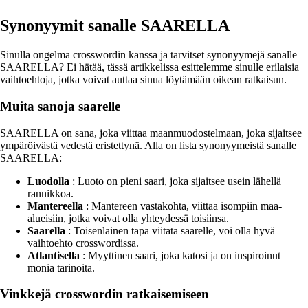
Synonyymit sanalle SAARELLA
Sinulla ongelma crosswordin kanssa ja tarvitset synonyymejä sanalle
SAARELLA? Ei hätää, tässä artikkelissa esittelemme sinulle erilaisia
vaihtoehtoja, jotka voivat auttaa sinua löytämään oikean ratkaisun.
Muita sanoja saarelle
SAARELLA on sana, joka viittaa maanmuodostelmaan, joka sijaitsee
ympäröivästä vedestä eristettynä. Alla on lista synonyymeistä sanalle
SAARELLA:
Luodolla
: Luoto on pieni saari, joka sijaitsee usein lähellä
rannikkoa.
Mantereella
: Mantereen vastakohta, viittaa isompiin maa-
alueisiin, jotka voivat olla yhteydessä toisiinsa.
Saarella
: Toisenlainen tapa viitata saarelle, voi olla hyvä
vaihtoehto crosswordissa.
Atlantisella
: Myyttinen saari, joka katosi ja on inspiroinut
monia tarinoita.
Vinkkejä crosswordin ratkaisemiseen