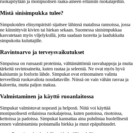
ruokapöytään ja monipuolisen raaka-aineen erilaisiin ruokalajeihin.
Mistä sinisimpukka tulee?
Simpukoiden elinympäristö sijaitsee lähinnä matalissa rannoissa, jossa
ne kiinnittyvät kivien tai hiekan sekaan. Suomessa sinisimpukkaa
kasvatetaan myös viljelyksillä, jotta saadaan tuoreita ja laadukkaita
simpukoita kuluttajille.
Ravintoarvo ja terveysvaikutukset
Simpuissa on runsaasti proteiinia, välttämättömiä rasvahappoja ja muita
tärkeitä ravintoaineita, kuten rautaa ja seleeniä. Ne ovat myös hyvä
kalsiumin ja fosforin lähde. Simpukat ovat erinomainen valinta
terveellistä ruokavaliota noudattaville. Niissä on vain vähän rasvaa ja
kaloreita, mutta paljon makua.
Valmistaminen ja käyttö ruoanlaitossa
Simpukat valmistuvat nopeasti ja helposti. Niitä voi käyttää
monipuolisesti erilaisissa ruokalajeissa, kuten pastoissa, risotoissa,
keitoissa ja padoissa. Simpukat kannattaa aina puhdistaa huolellisesti
ennen valmistamista poistamalla hiekka ja muut epäpuhtaudet.