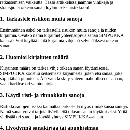
ratkaisemisen vaikeutta. Tässä artikkelissa jaamme vinkkejä ja
strategioita oikean sanan löytämiseksi ristikkoon!
1. Tarkastele ristikon muita sanoja
Ensimmäinen askel on tarkastella ristikon muita sanoja ja niiden
kirjaimia. Ovatko nämä kirjaimet yhteensopivia sanan SIMPUKKA
kanssa? Voit käyttää näitä kirjaimia vihjeinä selvittääksesi oikean
sanan.
2. Huomioi kirjainten määrä
Kirjainten määrä on tärkeä vihje oikean sanan löytämisessä.
SIMPUKKA koostuu seitsemästä kirjaimesta, joten etsi sanaa, joka
sopii tähän pituuteen. Älä vain keskity yhteen mahdolliseen sanaan,
vaan harkitse eri vaihtoehtoja.
3. Käytä risti- ja rinnakkain sanoja
Ristikkosanojen lisäksi kannattaa tarkastella myös rinnakkaisia sanoja.
Nämä sanat voivat tarjota lisäviitteitä oikean sanan löytämiseksi. Yritä
yhdistää eri sanoja ja löytää yhteys SIMPUKKA-sanaan.
4. Hyödynnä sanakirjaa tai apuohjelmaa