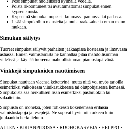
Pese simpukat huolellisesti kylmällä vedellä.
Poista rikoontuneet tai avautumattomat simpukat ennen
kypsentämistä.
Kypsennä simpukat nopeasti kuumassa pannussa tai padassa.
Lisää simpukoihin mausteita ja muita raaka-aineita oman maun
mukaan.
Simukan säilytys
Tuoreet simpukat säilyvät parhaiten jääkaapissa kosteassa ja ilmavassa
astiassa. Ennen valmistamista ne kannattaa pitää mahdollisimman
viileässä ja käyttää tuoreena mahdollisimman pian ostopäivänä.
Vinkkejä simpukoiden nauttimiseen
Simpukat nautitaan yleensä keitettyinä, mutta niitä voi myös tarjoilla
esimerkiksi valkoisessa viinikastikkeessa tai olutpohjaisessa liemessä.
Simpukoista saa herkullisen lisän esimerkiksi pastaruokiin tai
salaatteihin.
Simpuista on moneksi, joten rohkeasti kokeilemaan erilaisia
valmistustapoja ja reseptejä. Ne sopivat hyvin niin arkeen kuin
juhlaankin herkutteluun.
ALLEN
•
KIRJANPIDOSSA
•
RUOHOKASVEJA
•
HELPPO
•