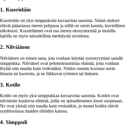
1. Kuorieläin
Kuorieläin on yksi simppukoita kuvaavista sanoista. Nämä otukset
elävät pääasiassa meren pohjassa ja niillä on usein kaunis, kuviollinen
ulkokuori. Kuorieläimet ovat osa meren ekosysteemiä ja monilla
lajeilla on myös taloudellista merkitystä ravintona.
2. Nilviäinen
Nilviäinen on toinen sana, jota voidaan käyttää synonyyminä sanalle
simppukka. Nilviäiset ovat pehmeäruumiisia eläimiä, joita voidaan
löytää niin maalta kuin vedestäkin. Niiden ruumis koostuu usein
limasta tai kuoresta, ja ne liikkuvat ryömien tai liukuen.
3. Kotilo
Kotilo on myös yksi simppukkaa kuvaavista sanoista. Kotilot ovat
nilviäisiin kuuluvia eläimiä, joilla on spiraalimainen kuori suojanaan.
Ne ovat yleisiä niin maalla kuin vesissäkin, ja monet kotilot elävät
symbioosissa muiden eliöiden kanssa.
4. Simppuli