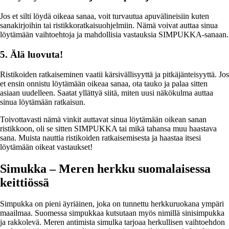
Jos et silti löydä oikeaa sanaa, voit turvautua apuvälineisiin kuten
sanakirjoihin tai ristikkoratkaisuohjelmiin. Nämä voivat auttaa sinua
löytämään vaihtoehtoja ja mahdollisia vastauksia SIMPUKKA-sanaan.
5. Älä luovuta!
Ristikoiden ratkaiseminen vaatii kärsivällisyyttä ja pitkäjänteisyyttä. Jos
et ensin onnistu löytämään oikeaa sanaa, ota tauko ja palaa sitten
asiaan uudelleen. Saatat yllättyä siitä, miten uusi näkökulma auttaa
sinua löytämään ratkaisun.
Toivottavasti nämä vinkit auttavat sinua löytämään oikean sanan
ristikkoon, oli se sitten SIMPUKKA tai mikä tahansa muu haastava
sana. Muista nauttia ristikoiden ratkaisemisesta ja haastaa itsesi
löytämään oikeat vastaukset!
Simukka – Meren herkku suomalaisessa
keittiössä
Simpukka on pieni äyriäinen, joka on tunnettu herkkuruokana ympäri
maailmaa. Suomessa simpukkaa kutsutaan myös nimillä sinisimpukka
ja rakkolevä. Meren antimista simulka tarjoaa herkullisen vaihtoehdon