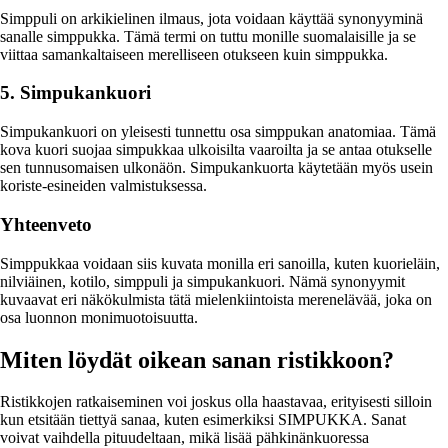
Simppuli on arkikielinen ilmaus, jota voidaan käyttää synonyyminä
sanalle simppukka. Tämä termi on tuttu monille suomalaisille ja se
viittaa samankaltaiseen merelliseen otukseen kuin simppukka.
5. Simpukankuori
Simpukankuori on yleisesti tunnettu osa simppukan anatomiaa. Tämä
kova kuori suojaa simpukkaa ulkoisilta vaaroilta ja se antaa otukselle
sen tunnusomaisen ulkonäön. Simpukankuorta käytetään myös usein
koriste-esineiden valmistuksessa.
Yhteenveto
Simppukkaa voidaan siis kuvata monilla eri sanoilla, kuten kuorieläin,
nilviäinen, kotilo, simppuli ja simpukankuori. Nämä synonyymit
kuvaavat eri näkökulmista tätä mielenkiintoista merenelävää, joka on
osa luonnon monimuotoisuutta.
Miten löydät oikean sanan ristikkoon?
Ristikkojen ratkaiseminen voi joskus olla haastavaa, erityisesti silloin
kun etsitään tiettyä sanaa, kuten esimerkiksi SIMPUKKA. Sanat
voivat vaihdella pituudeltaan, mikä lisää pähkinänkuoressa