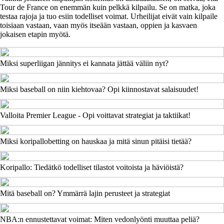
Tour de France on enemmän kuin pelkkä kilpailu. Se on matka, joka
testaa rajoja ja tuo esiin todelliset voimat. Urheilijat eivät vain kilpaile
toisiaan vastaan, vaan myös itseään vastaan, oppien ja kasvaen
jokaisen etapin myötä.
Miksi superliigan jännitys ei kannata jättää väliin nyt?
Miksi baseball on niin kiehtovaa? Opi kiinnostavat salaisuudet!
Valloita Premier League - Opi voittavat strategiat ja taktiikat!
Miksi koripallobetting on hauskaa ja mitä sinun pitäisi tietää?
Koripallo: Tiedätkö todelliset tilastot voitoista ja häviöistä?
Mitä baseball on? Ymmärrä lajin perusteet ja strategiat
NBA:n ennustettavat voimat: Miten vedonlyönti muuttaa peliä?