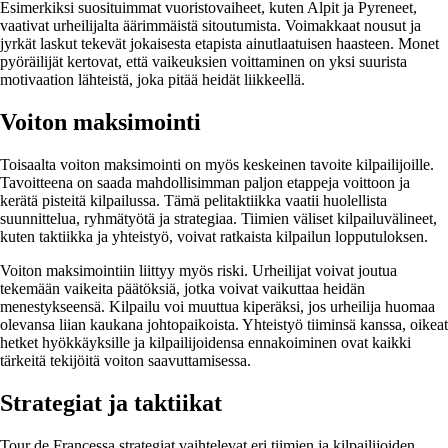
Esimerkiksi suosituimmat vuoristovaiheet, kuten Alpit ja Pyreneet,
vaativat urheilijalta äärimmäistä sitoutumista. Voimakkaat nousut ja
jyrkät laskut tekevät jokaisesta etapista ainutlaatuisen haasteen. Monet
pyöräilijät kertovat, että vaikeuksien voittaminen on yksi suurista
motivaation lähteistä, joka pitää heidät liikkeellä.
Voiton maksimointi
Toisaalta voiton maksimointi on myös keskeinen tavoite kilpailijoille.
Tavoitteena on saada mahdollisimman paljon etappeja voittoon ja
kerätä pisteitä kilpailussa. Tämä pelitaktiikka vaatii huolellista
suunnittelua, ryhmätyötä ja strategiaa. Tiimien väliset kilpailuvälineet,
kuten taktiikka ja yhteistyö, voivat ratkaista kilpailun lopputuloksen.
Voiton maksimointiin liittyy myös riski. Urheilijat voivat joutua
tekemään vaikeita päätöksiä, jotka voivat vaikuttaa heidän
menestykseensä. Kilpailu voi muuttua kiperäksi, jos urheilija huomaa
olevansa liian kaukana johtopaikoista. Yhteistyö tiiminsä kanssa, oikeat
hetket hyökkäyksille ja kilpailijoidensa ennakoiminen ovat kaikki
tärkeitä tekijöitä voiton saavuttamisessa.
Strategiat ja taktiikat
Tour de Francessa strategiat vaihtelevat eri tiimien ja kilpailijoiden