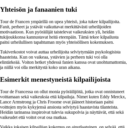
Yhteisön ja fanaanien tuki
Tour de Francen ympärillä on upea yhteisö, joka tukee kilpailijoita.
Fanit, perheet ja ystävät vaikuttavat merkittävästi urheilijoiden
motivaatioon. Kun pyöräilijät taistelevat vaikeuksien yli, heidän
tukijoukkonsa kannustavat heitä eteenpäin. Tämä tekee kilpailusta
paitsi urheilullisen tapahtuman myös yhteisöllisen kokemuksen.
Tukiverkostot voivat auttaa urheilijoita selviytymään psykologisista
haasteista. Kun on vaikeaa, ystävien ja perheen tuki voi olla
elintärkeää. Voiton hetket yhdessä fanien kanssa ovat unohtumattomia,
ja niillä voi olla merkitystä koko uran aikana.
Esimerkit menestyneistä kilpailijoista
Tour de Francessa on ollut monia pyöräilijöitä, jotka ovat onnistuneet
voittamaan sekä vaikeuksia että kilpailuja. Nimet kuten Eddy Merckx,
Lance Armstrong ja Chris Froome ovat jääneet historiaan paitsi
voittojen myös kykyjensä ansiosta selviytyä haastavista tilanteista.
Heidän tarinansa inspiroivat tulevia sukupolvia ja näyttävät, että sekä
vaikeudet että voitot ovat osa matkaa.
Vaikka jokaisen kilpailijan kokemus on ainutlaatuinen, on selvää, että