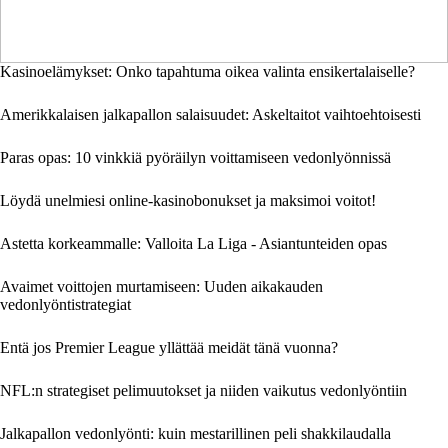
Kasinoelämykset: Onko tapahtuma oikea valinta ensikertalaiselle?
Amerikkalaisen jalkapallon salaisuudet: Askeltaitot vaihtoehtoisesti
Paras opas: 10 vinkkiä pyöräilyn voittamiseen vedonlyönnissä
Löydä unelmiesi online-kasinobonukset ja maksimoi voitot!
Astetta korkeammalle: Valloita La Liga - Asiantunteiden opas
Avaimet voittojen murtamiseen: Uuden aikakauden
vedonlyöntistrategiat
Entä jos Premier League yllättää meidät tänä vuonna?
NFL:n strategiset pelimuutokset ja niiden vaikutus vedonlyöntiin
Jalkapallon vedonlyönti: kuin mestarillinen peli shakkilaudalla