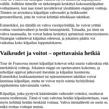
välillä. Joillekin tiimeille on tärkeämpää keskittyä kokonaiskilpailun
voittamiseen, kun taas toiset tavoittelevat yksittäisten etappien voittoja.
Tiimien on arvioitava kilpailijan vahvuudet ja heikkoudet
perusteellisesti, jotta he voivat kehittää tehokkaan taktiikan.
Esimerkiksi, jos tiimillä on vahva vuoripyöräilijä, he voivat yrittää
voittaa vuoristovaiheet ja kerätä bonuspisteitä. Toisaalta, jos tiimi on
vahva tasamaalla, he voivat haluta keskittyä sprinteissä menestymiseen.
Strategiat vaihtelevat kilpailun edetessä, ja jokainen päätös voi
vaikuttaa koko kilpailun lopputulokseen.
Vaikeudet ja voitot – opettavaisia hetkiä
Tour de Francessa monet kilpailijat kokevat sekä suuria vaikeuksia että
merkittäviä voittoja. Jokainen etappi on opettavainen kokemus, ja
urheilijat oppivat jatkuvasti itsestään ja kilpailun luonteesta.
Esimerkiksi loukkaantumiset tai epäonnistuneet taktiikat voivat
lannistaa kilpailijan, mutta ne voivat myös toimia hyödyllisinä
oppitunteina tulevaisuutta varten.
Kilpailijat, jotka pystyvät kääntämään vaikeudet voitoksi, osoittavat
suurta resilienssiä. Tämä ei vain vahvista heidän kilpailuotteitaan, vaan
myös kehittää heidän henkistä voimaa. Vahva mentaliteetti on usein se,
mikä erottaa voittajat muista.