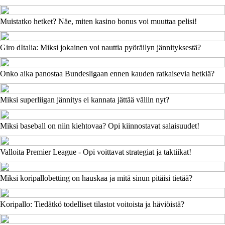
Muistatko hetket? Näe, miten kasino bonus voi muuttaa pelisi!
Giro dItalia: Miksi jokainen voi nauttia pyöräilyn jännityksestä?
Onko aika panostaa Bundesligaan ennen kauden ratkaisevia hetkiä?
Miksi superliigan jännitys ei kannata jättää väliin nyt?
Miksi baseball on niin kiehtovaa? Opi kiinnostavat salaisuudet!
Valloita Premier League - Opi voittavat strategiat ja taktiikat!
Miksi koripallobetting on hauskaa ja mitä sinun pitäisi tietää?
Koripallo: Tiedätkö todelliset tilastot voitoista ja häviöistä?