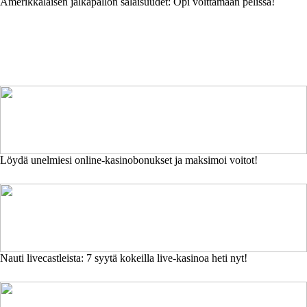
Amerikkalaisen jalkapallon salaisuudet: Opi voittamaan pelissä!
Löydä unelmiesi online-kasinobonukset ja maksimoi voitot!
Nauti livecastleista: 7 syytä kokeilla live-kasinoa heti nyt!