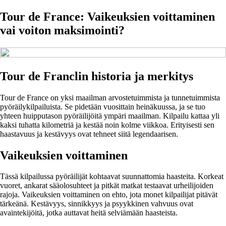
Tour de France: Vaikeuksien voittaminen
vai voiton maksimointi?
Tour de Franclin historia ja merkitys
Tour de France on yksi maailman arvostetuimmista ja tunnetuimmista
pyöräilykilpailuista. Se pidetään vuosittain heinäkuussa, ja se tuo
yhteen huipputason pyöräilijöitä ympäri maailman. Kilpailu kattaa yli
kaksi tuhatta kilometriä ja kestää noin kolme viikkoa. Erityisesti sen
haastavuus ja kestävyys ovat tehneet siitä legendaarisen.
Vaikeuksien voittaminen
Tässä kilpailussa pyöräilijät kohtaavat suunnattomia haasteita. Korkeat
vuoret, ankarat sääolosuhteet ja pitkät matkat testaavat urheilijoiden
rajoja. Vaikeuksien voittaminen on ehto, jota monet kilpailijat pitävät
tärkeänä. Kestävyys, sinnikkyys ja psyykkinen vahvuus ovat
avaintekijöitä, jotka auttavat heitä selviämään haasteista.