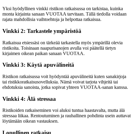
Yksi hyödyllinen vinkki ristikon ratkaisussa on tarkistaa, kuinka
monta kirjainta sanaan VUOTAA tarvitaan. Tällä tiedolla voidaan
rajata mahdollisia vaihtoehtoja ja helpottaa ratkaisua.
Vinkki 2: Tarkastele ympäristöä
Ratkaisua etsiessäsi on tärkeää tarkastella myös ympärillä olevia
ristikoita. Toisinaan naapurisanojen avulla voi päätellä tietyn
kirjaimen oikean paikan sanaan VUOTAA.
Vinkki 3: Käytä apuvälineitä
Ristikon ratkaisussa voit hyödyntää apuvälineitä kuten sanakirjoja
tai ristikkoratkaisusovelluksia. Nämä voivat tarjota vihjeitä tai
ehdotuksia sanoista, jotka sopivat yhteen VUOTAA-sanan kanssa.
Vinkki 4: Älä stressaa
Ristikoiden ratkaiseminen voi aluksi tuntua haastavalta, mutta älä
stressaa liikaa. Rentoutuminen ja rauhallinen pohdinta usein auttavat
löytämään oikean vastauksen.
Lopullinen ratkaisu