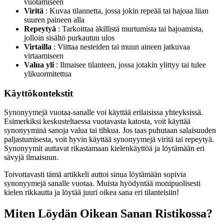
vuotamiseen
Viritä
: Kuvaa tilannetta, jossa jokin repeää tai hajoaa liian
suuren paineen alla
Repeytyä
: Tarkoittaa äkillistä murtumista tai hajoamista,
jolloin sisältö purkautuu ulos
Virtailla
: Viittaa nesteiden tai muun aineen jatkuvaa
virtaamiseen
Valua yli
: Ilmaisee tilanteen, jossa jotakin ylittyy tai tulee
ylikuormitettua
Käyttökontekstit
Synonyymejä vuotaa-sanalle voi käyttää erilaisissa yhteyksissä.
Esimerkiksi keskusteltaessa vuotavasta katosta, voit käyttää
synonyyminä sanoja valua tai tihkua. Jos taas puhutaan salaisuuden
paljastumisesta, voit hyvin käyttää synonyymejä viritä tai repeytyä.
Synonyymit auttavat rikastamaan kielenkäyttöä ja löytämään eri
sävyjä ilmaisuun.
Toivottavasti tämä artikkeli auttoi sinua löytämään sopivia
synonyymejä sanalle vuotaa. Muista hyödyntää monipuolisesti
kielen rikkautta ja löytää juuri oikea sana eri tilanteisiin!
Miten Löydän Oikean Sanan Ristikossa?