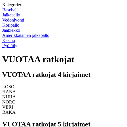
Kategorier
Baseball
Jalkapallo
Vedonlyönti
Koripallo
Jääkiekko
Amerikkalainen jalkapallo
Kasino
Pyöräily
VUOTAA ratkojat
VUOTAA ratkojat 4 kirjaimet
LOSO
HANA
NUHA
NORO
VERI
RÄKÄ
VUOTAA ratkojat 5 kirjaimet