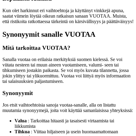
Kun olet harkinnut eri vaihtoehtoja ja käyttänyt vinkkejä apuna,
saatat viimein löytää oikean ratkaisun sanaan VUOTAA. Muista,
että ristikoita ratkottaessa tärkeintä on kärsivällisyys ja päättäväisyys!
Synonyymit sanalle VUOTAA
Mitä tarkoittaa VUOTAA?
Sanalla vuotaa on erilaisia merkityksiä suomen kielessä. Se voi
viitata nesteen tai muun aineen vuotamiseen, valumi- seen tai
tihkumiseen jostakin paikasta. Se voi myös kuvata tilannetta, jossa
jokin ylittyy tai ylikuormittuu. Vuotaa voi liittyä myös informaation
tai salaisuuksien paljastumiseen.
Synonyymit
Jos etsit vaihtoehtoisia sanoja vuotaa-sanalle, alla on listattu
muutamia synonyymejä, joita voit käyttää samanlaisissa yhteyksissä:
Valua
: Tarkoittaa hitaasti ja tasaisesti virtaamista tai
liikkumista
Tihkua
: Viittaa hiljaiseen ja usein huomaamattomaan