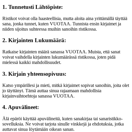
1. Tunnetusti Lähtöpiste:
Ristikot voivat olla haasteellisia, mutta aloita aina yrittämällä täyttää
sana, jonka tunnet, kuten VUOTAA. Tunnista ensin kirjaimet ja
niiden sijoitus suhteessa muihin sanoihin ristikossa.
2. Kirjainten Lukumäärä:
Ratkaise kirjainten määrä sanassa VUOTAA. Muista, että sanat
voivat vaihdella kirjainten lukumäärässä ristikossa, joten pidä
mielessä kaikki mahdollisuudet.
3. Kirjain yhteensopivuus:
Katso ympärillesi ja mieti, mitkä kirjaimet sopivat sanoihin, joita olet
jo täyttänyt. Tämä auttaa sinua rajaamaan mahdollisia
kirjainvaihtoehtoja sanassa VUOTAA.
4. Apuvälineet:
Älä epäröi käyttää apuvälineitä, kuten sanakirjaa tai sanaristikko-
sovelluksia. Ne voivat tarjota sinulle vinkkejä ja ehdotuksia, jotka
auttavat sinua löytämään oikean sanan.