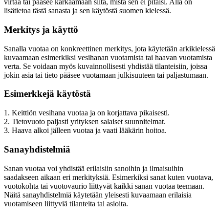
virtaa tai pääsee karkaamaan siitä, mistä sen ei pitäisi. Alla on
lisätietoa tästä sanasta ja sen käytöstä suomen kielessä.
Merkitys ja käyttö
Sanalla vuotaa on konkreettinen merkitys, jota käytetään arkikielessä
kuvaamaan esimerkiksi vesihanan vuotamista tai haavan vuotamista
verta. Se voidaan myös kuvainnollisesti yhdistää tilanteisiin, joissa
jokin asia tai tieto pääsee vuotamaan julkisuuteen tai paljastumaan.
Esimerkkejä käytöstä
1. Keittiön vesihana vuotaa ja on korjattava pikaisesti.
2. Tietovuoto paljasti yrityksen salaiset suunnitelmat.
3. Haava alkoi jälleen vuotaa ja vaati lääkärin hoitoa.
Sanayhdistelmiä
Sanan vuotaa voi yhdistää erilaisiin sanoihin ja ilmaisuihin
saadakseen aikaan eri merkityksiä. Esimerkiksi sanat kuten vuotava,
vuotokohta tai vuotovaurio liittyvät kaikki sanan vuotaa teemaan.
Näitä sanayhdistelmiä käytetään yleisesti kuvaamaan erilaisia
vuotamiseen liittyviä tilanteita tai asioita.