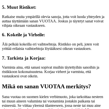
5. Muut Ristikot:
Ratkaise muita ympärillä olevia sanoja, jotta voit luoda yhteyden ja
auttaa täyttämään sanan VUOTAA. Joskus jo täytetyt sanat voivat
vihjata oikeaan vastaukseen.
6. Kokeile ja Virheile:
Älä pelkää kokeilla eri vaihtoehtoja. Ristikko on peli, joten voit
yrittää erilaisia vaihtoehtoja löytääksesi oikean vastauksen.
7. Tarkista ja Korjaa:
Varmista aina, että sanasi sopivat muihin täytettyihin sanoihin ja
ristikkoon kokonaisuutena. Korjaa virheet ja varmista, että
vastauksesi ovat oikein.
Mikä on sanan VUOTAA merkitys?
Sana vuotaa on suomen kielen verbimuoto, joka tarkoittaa nesteen
tai muun aineen valumista tai vuotamista jostakin paikasta tai
esineestä. Se viittaa yleensä tilanteeseen, jossa neste tai muu aine