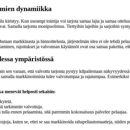
oimien dynamiikka
lu kiristyy. Kun useampi toimija voi tarjota samaa lajia ja samaa ottel
tuvat. Samalla tarjonta monipuolistuu. Tiettyihin lajeihin ja sarjoihin sy
utaan markkinasta ja hinnoittelusta, järjestelmän idea ei ole tehdä pel
staminen, rajoitukset ja valvonnan käytännöt ovat osa samaa pakettia, eik
dessa ympäristössä
ain sen varaan, että valvottu tarjonta pystyy kilpailemaan näkyvyydessä
ta samalla markkinoinnista tulee valvotumpaa ja rajatumpaa. Esimerkiksi s
a menevät helposti sekaisin:
kytetä.
esti tarkimmin valvottuja.
 tulla ennen pelaamista, sitä paremmin kokonaisuus palvelee pelaajaa.
oja, kuten se, ettei se saa markkinoida rahapeliautomaatteja, niiden pe