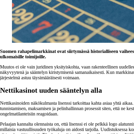
Suomen rahapelimarkkinat ovat siirtymässä historialliseen vaiheese
ulkomaisille toimijoille.
Muutos ei ole vain juridinen yksityiskohta, vaan rakenteellinen uudelleen
näkyvyytenä ja sääntelyn kiristymisenä samanaikaisesti. Kun markkina
järjestelmä astuu täysimääräisesti voimaan.
Nettikasinot uuden sääntelyn alla
Nettikasinoiden näkökulmasta lisenssi tarkoittaa kahta asiaa yhtä aikaa
tunnistamisen, maksamisen ja pelinhallinnan prosessit siten, että ne kest
ongelmatilanteisiin reagoidaan.
Pelaajan kannalta olennaista on, että lisenssi ei ole pelkkä logo alatu
millaisia vastuullisuuden työkaluja on aidosti tarjolla. Uudistuksessa