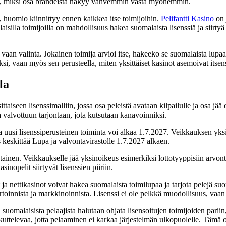
tää, miksi osa brändeistä näkyy vahvemmin vasta myöhemmin.
 huomio kiinnittyy ennen kaikkea itse toimijoihin.
Pelifantti Kasino
on 
silla toimijoilla on mahdollisuus hakea suomalaista lisenssiä ja siirtyä v
 vaan valinta. Jokainen toimija arvioi itse, hakeeko se suomalaista lupaa
si, vaan myös sen perusteella, miten yksittäiset kasinot asemoivat itsen
la
ittaiseen lisenssimalliin, jossa osa peleistä avataan kilpailulle ja osa j
a valvottuun tarjontaan, jota kutsutaan kanavoinniksi.
a uusi lisenssiperusteinen toiminta voi alkaa 1.7.2027. Veikkauksen y
 keskittää Lupa ja valvontavirastolle 1.7.2027 alkaen.
tainen. Veikkaukselle jää yksinoikeus esimerkiksi lottotyyppisiin arvont
inopelit siirtyvät lisenssien piiriin.
öt ja nettikasinot voivat hakea suomalaista toimilupaa ja tarjota pelejä 
rtoinnista ja markkinoinnista. Lisenssi ei ole pelkkä muodollisuus, vaan 
uomalaisista pelaajista halutaan ohjata lisensoitujen toimijoiden pari
oukuttelevaa, jotta pelaaminen ei karkaa järjestelmän ulkopuolelle. Tämä