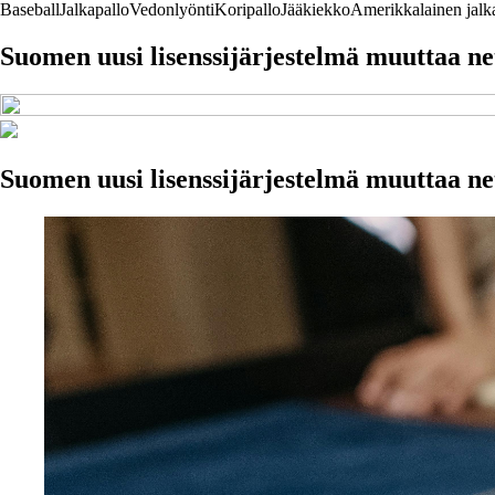
Baseball
Jalkapallo
Vedonlyönti
Koripallo
Jääkiekko
Amerikkalainen jalk
Suomen uusi lisenssijärjestelmä muuttaa net
Suomen uusi lisenssijärjestelmä muuttaa net