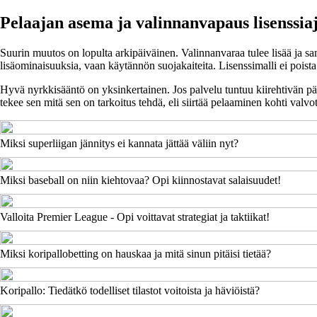
Pelaajan asema ja valinnanvapaus lisenssi
Suurin muutos on lopulta arkipäiväinen. Valinnanvaraa tulee lisää ja sa
lisäominaisuuksia, vaan käytännön suojakaiteita. Lisenssimalli ei poista 
Hyvä nyrkkisääntö on yksinkertainen. Jos palvelu tuntuu kiirehtivän päät
tekee sen mitä sen on tarkoitus tehdä, eli siirtää pelaaminen kohti valvot
Miksi superliigan jännitys ei kannata jättää väliin nyt?
Miksi baseball on niin kiehtovaa? Opi kiinnostavat salaisuudet!
Valloita Premier League - Opi voittavat strategiat ja taktiikat!
Miksi koripallobetting on hauskaa ja mitä sinun pitäisi tietää?
Koripallo: Tiedätkö todelliset tilastot voitoista ja häviöistä?