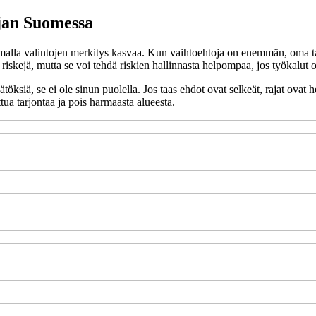
ajan Suomessa
malla valintojen merkitys kasvaa. Kun vaihtoehtoja on enemmän, oma tapa
riskejä, mutta se voi tehdä riskien hallinnasta helpompaa, jos työkalut ov
öksiä, se ei ole sinun puolella. Jos taas ehdot ovat selkeät, rajat ovat
tua tarjontaa ja pois harmaasta alueesta.