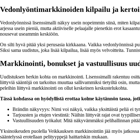
Vedonlyöntimarkkinoiden kilpailu ja kert
Vedonlyönnissä lisenssimalli näkyy usein nopeimmin siinä, miten kilpai
arjessa usein pieniä, mutta aktiiviselle pelaajalle pienetkin erot kasaan
nousevat useammin keskiöön.
On silti hyvä pitää yksi perusasia kirkkaana. Vaikka vedonlyönnissä puh
Siksi sama uudistus, joka lisää kilpailua, lisää myös velvoitteita. Tunni
Markkinointi, bonukset ja vastuullisuus uu
Uudistuksen herkin kohta on markkinointi. Lisenssimalli rakentuu ositt
liittyviä sääntöjä on tarkoitus muuttaa sallivammiksi tietyiltä osin, mut
peleihin liittyvä markkinointi on ollut keskeinen keskustelukohta.
Tässä kohdassa on hyödyllistä erottaa kolme käytännön tasoa, jotk
Brändin näkyvyys: Nimi voi näkyä, vaikka yksittäistä peliä ei tyr
Tarjousten ja etujen viestintä: Näihin liittyvät rajat ovat tyypillis
Vastuullisuuden työkalut: Mitä näkyvämmäksi pelihallinnan pitää
Yksinoikeuden puolella Veikkauksen markkinointiin jää myös jatkossa raj
sääntelyssä erotellaan pelityyppejä haittariskin mukaan.