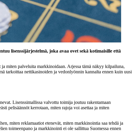
uu lisenssijärjestelmä, joka avaa ovet sekä kotimaisille että
aat ja miten palveluita markkinoidaan. Arjessa tämä näkyy kilpailuna,
 tarkoittaa nettikasinoiden ja vedonlyönnin kannalta ennen kuin uusi
enevat. Lisenssimallissa valvottu toimija joutuu rakentamaan
ästi pelisäännöt kerrotaan, miten rajoja voi asettaa ja miten
ihen, miten reklamaatiot etenevät, miten markkinointia saa tehdä ja
elien toimeenpano ja markkinointi ei ole sallittua Suomessa ennen