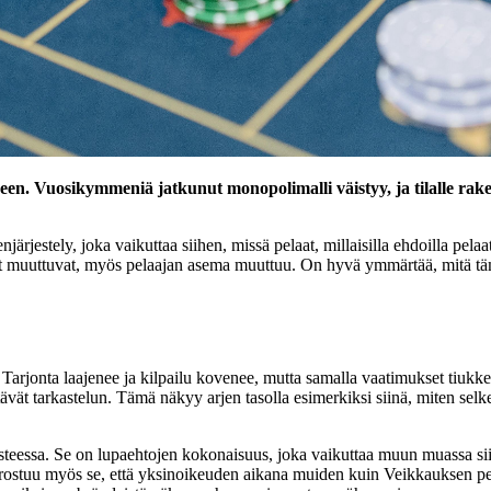
en. Vuosikymmeniä jatkunut monopolimalli väistyy, ja tilalle rakent
järjestely, joka vaikuttaa siihen, missä pelaat, millaisilla ehdoilla pel
t muuttuvat, myös pelaajan asema muuttuu. On hyvä ymmärtää, mitä tämä
. Tarjonta laajenee ja kilpailu kovenee, mutta samalla vaatimukset tiukk
ävät tarkastelun. Tämä näkyy arjen tasolla esimerkiksi siinä, miten selke
nnisteessa. Se on lupaehtojen kokonaisuus, joka vaikuttaa muun muassa si
 korostuu myös se, että yksinoikeuden aikana muiden kuin Veikkauksen p