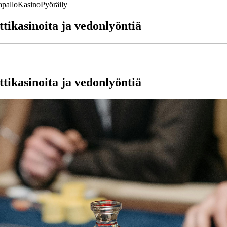
apallo
Kasino
Pyöräily
tikasinoita ja vedonlyöntiä
tikasinoita ja vedonlyöntiä