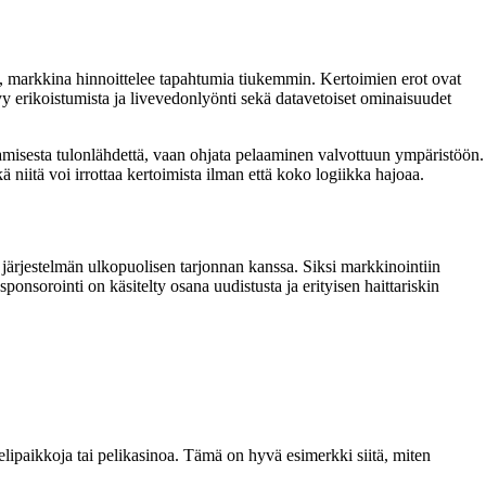
ua, markkina hinnoittelee tapahtumia tiukemmin. Kertoimien erot ovat
ntyy erikoistumista ja livevedonlyönti sekä datavetoiset ominaisuudet
aamisesta tulonlähdettä, vaan ohjata pelaaminen valvottuun ympäristöön.
ä niitä voi irrottaa kertoimista ilman että koko logiikka hajoaa.
 järjestelmän ulkopuolisen tarjonnan kanssa. Siksi markkinointiin
ponsorointi on käsitelty osana uudistusta ja erityisen haittariskin
lipaikkoja tai pelikasinoa. Tämä on hyvä esimerkki siitä, miten