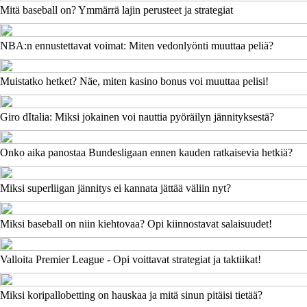
Mitä baseball on? Ymmärrä lajin perusteet ja strategiat
NBA:n ennustettavat voimat: Miten vedonlyönti muuttaa peliä?
Muistatko hetket? Näe, miten kasino bonus voi muuttaa pelisi!
Giro dItalia: Miksi jokainen voi nauttia pyöräilyn jännityksestä?
Onko aika panostaa Bundesligaan ennen kauden ratkaisevia hetkiä?
Miksi superliigan jännitys ei kannata jättää väliin nyt?
Miksi baseball on niin kiehtovaa? Opi kiinnostavat salaisuudet!
Valloita Premier League - Opi voittavat strategiat ja taktiikat!
Miksi koripallobetting on hauskaa ja mitä sinun pitäisi tietää?