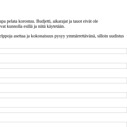
 pelata korostuu. Budjetti, aikarajat ja tauot eivät ole
at kunnolla esillä ja niitä käytetään.
 helppoja asettaa ja kokonaisuus pysyy ymmärrettävänä, silloin uudistus