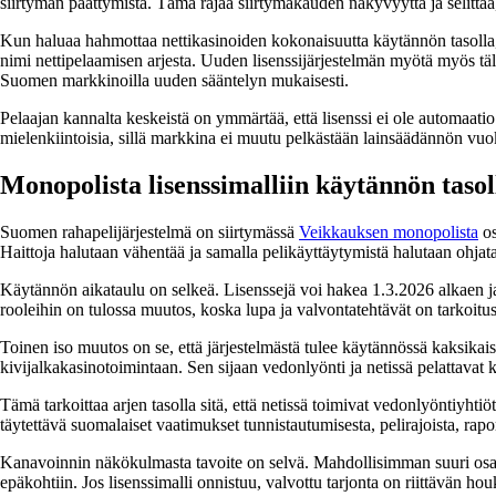
siirtymän päättymistä. Tämä rajaa siirtymäkauden näkyvyyttä ja selit
Kun haluaa hahmottaa nettikasinoiden kokonaisuutta käytännön tasolla,
nimi nettipelaamisen arjesta. Uuden lisenssijärjestelmän myötä myös tällai
Suomen markkinoilla uuden sääntelyn mukaisesti.
Pelaajan kannalta keskeistä on ymmärtää, että lisenssi ei ole automaatio
mielenkiintoisia, sillä markkina ei muutu pelkästään lainsäädännön vuok
Monopolista lisenssimalliin käytännön tasol
Suomen rahapelijärjestelmä on siirtymässä
Veikkauksen monopolista
os
Haittoja halutaan vähentää ja samalla pelikäyttäytymistä halutaan ohjat
Käytännön aikataulu on selkeä. Lisenssejä voi hakea 1.3.2026 alkaen j
rooleihin on tulossa muutos, koska lupa ja valvontatehtävät on tarkoitus
Toinen iso muutos on se, että järjestelmästä tulee käytännössä kaksikais
kivijalkakasinotoimintaan. Sen sijaan vedonlyönti ja netissä pelattavat kas
Tämä tarkoittaa arjen tasolla sitä, että netissä toimivat vedonlyöntiyhti
täytettävä suomalaiset vaatimukset tunnistautumisesta, pelirajoista, rapo
Kanavoinnin näkökulmasta tavoite on selvä. Mahdollisimman suuri osa s
epäkohtiin. Jos lisenssimalli onnistuu, valvottu tarjonta on riittävän h