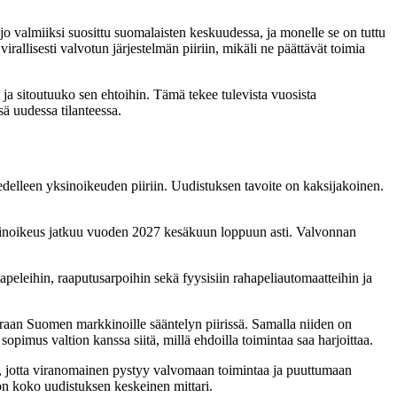
jo valmiiksi suosittu suomalaisten keskuudessa, ja monelle se on tuttu
irallisesti valvotun järjestelmän piiriin, mikäli ne päättävät toimia
 ja sitoutuuko sen ehtoihin. Tämä tekee tulevista vuosista
sä uudessa tilanteessa.
ää edelleen yksinoikeuden piiriin. Uudistuksen tavoite on kaksijakoinen.
ksinoikeus jatkuu vuoden 2027 kesäkuun loppuun asti. Valvonnan
apeleihin, raaputusarpoihin sekä fyysisiin rahapeliautomaatteihin ja
suoraan Suomen markkinoille sääntelyn piirissä. Samalla niiden on
sopimus valtion kanssa siitä, millä ehdoilla toimintaa saa harjoittaa.
in, jotta viranomainen pystyy valvomaan toimintaa ja puuttumaan
 on koko uudistuksen keskeinen mittari.