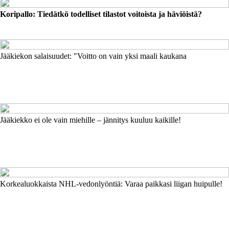
Koripallo: Tiedätkö todelliset tilastot voitoista ja häviöistä?
Jääkiekon salaisuudet: "Voitto on vain yksi maali kaukana
Jääkiekko ei ole vain miehille – jännitys kuuluu kaikille!
Korkealuokkaista NHL-vedonlyöntiä: Varaa paikkasi liigan huipulle!