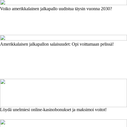
Voiko amerikkalainen jalkapallo uudistua täysin vuonna 2030?
Amerikkalaisen jalkapallon salaisuudet: Opi voittamaan pelissä!
Löydä unelmiesi online-kasinobonukset ja maksimoi voitot!