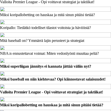
Valloita Premier League - Opi voittavat strategiat ja taktiikat!
Miksi koripallobetting on hauskaa ja mitä sinun pitäisi tietää?
Koripallo: Tiedätkö todelliset tilastot voitoista ja häviöistä?
Mitä baseball on? Ymmärrä lajin perusteet ja strategiat
NBA:n ennustettavat voimat: Miten vedonlyönti muuttaa peliä?
Miksi superliigan jännitys ei kannata jättää väliin nyt?
Miksi baseball on niin kiehtovaa? Opi kiinnostavat salaisuudet!
Valloita Premier League - Opi voittavat strategiat ja taktiikat!
Miksi koripallobetting on hauskaa ja mitä sinun pitäisi tietää?