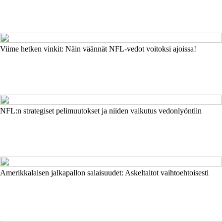
Viime hetken vinkit: Näin väännät NFL-vedot voitoksi ajoissa!
NFL:n strategiset pelimuutokset ja niiden vaikutus vedonlyöntiin
Amerikkalaisen jalkapallon salaisuudet: Askeltaitot vaihtoehtoisesti