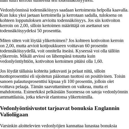
liian suuri kerroin suhteessa sen todennäköisyyteen.
Vedonlyönnissä todennäköisyys saadaan kertoimesta helpolla kaavalla.
Kun luku yksi jaetaan kertoimella ja kerrotaan sadalla, tuloksena on
kohteen lopputuloksen arvioitu todennäköisyys. Jos siis kotivoiton
kerroin on 2,00, silloin kertoimen määrittäjä on asettanut sen
todennäköisyydeksi 50 prosenttia.
Miten sitten voit löytää ylikertoimen? Jos kohteen kotivoiton kerroin
on 2,00, mutta arvioit kotijoukkueen voittavan 60 prosentin
todennäköisyydellä, voit onnitella itseäsi. Kyseessä voi olla tällöin
ylikerroin. Mikäli arviosi on lähempänä totuutta kuin
vedonlyöntiyhtiön, kotivoiton kertoimen pitäisi olla 1,60.
Jos löydät tällaisia kohteita jatkuvasti ja pelaat niitä, silloin
tuottoprosenttisi eli sijoitetun pääoman tuottosi on positiivinen. Toisin
sanoen palautusprosenttisi kipuaa yli 100 prosentin, jolloin olet
voittava pelaaja. Tämän saavuttaminen on vaikeaa, mutta ei
mahdotonta. Esimerkiksi pelkästään Suomessa on satoja vedonlyönnin
ammattilaisia, jotka tekevät elantonsa ylikertoimilla.
Vedonlyöntisivustot tarjoavat bonuksia Englannin
Valioliigaan
Varsinkin aloittelevien vedonlyöjien kannattaa lunastaa bonuksia