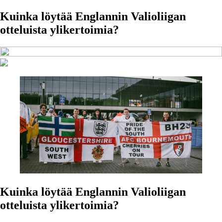
Kuinka löytää Englannin Valioliigan
otteluista ylikertoimia?
Kuinka löytää Englannin Valioliigan
otteluista ylikertoimia?