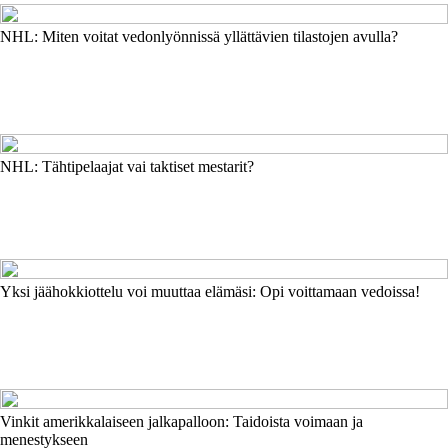
NHL: Miten voitat vedonlyönnissä yllättävien tilastojen avulla?
NHL: Tähtipelaajat vai taktiset mestarit?
Yksi jäähokkiottelu voi muuttaa elämäsi: Opi voittamaan vedoissa!
Vinkit amerikkalaiseen jalkapalloon: Taidoista voimaan ja
menestykseen