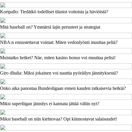
Koripallo: Tiedätkö todelliset tilastot voitoista ja häviöistä?
Mitä baseball on? Ymmärrä lajin perusteet ja strategiat
NBA:n ennustettavat voimat: Miten vedonlyönti muuttaa peliä?
Muistatko hetket? Näe, miten kasino bonus voi muuttaa pelisi!
Giro dItalia: Miksi jokainen voi nauttia pyöräilyn jännityksestä?
Onko aika panostaa Bundesligaan ennen kauden ratkaisevia hetkiä?
Miksi superliigan jännitys ei kannata jättää väliin nyt?
Miksi baseball on niin kiehtovaa? Opi kiinnostavat salaisuudet!