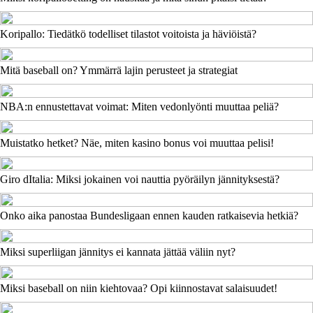
Koripallo: Tiedätkö todelliset tilastot voitoista ja häviöistä?
Mitä baseball on? Ymmärrä lajin perusteet ja strategiat
NBA:n ennustettavat voimat: Miten vedonlyönti muuttaa peliä?
Muistatko hetket? Näe, miten kasino bonus voi muuttaa pelisi!
Giro dItalia: Miksi jokainen voi nauttia pyöräilyn jännityksestä?
Onko aika panostaa Bundesligaan ennen kauden ratkaisevia hetkiä?
Miksi superliigan jännitys ei kannata jättää väliin nyt?
Miksi baseball on niin kiehtovaa? Opi kiinnostavat salaisuudet!