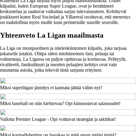
Kuitenkin La Liga tarjoaa myös paljon mahdollisuuksia. Uudet
kilpailut, kuten European Super League, ovat jo herättäneet
keskustelua ja saattavat vaikuttaa sarjan tulevaisuuteen. Kehittyvät
joukkueet kuten Real Sociedad ja Villarreal osoittavat, että menestys
on mahdollista myös muille kuin perinteisille suurille seuroille.
Yhteenveto La Ligan maailmasta
La Liga on monipuolinen ja mielenkiintoinen kilpailu, joka tarjoaa
jokaiselle jotakin. Olitpa sitten intohimoinen fani, pelaaja tai
valmentaja, La Ligassa on paljon opittavaa ja koettavaa. Pelityylit,
rivaliteetit, fanikulttuuri ja nuorten pelaajien kehitys ovat vain
muutamia asioita, jotka tekevät tästä sarjasta erityisen.
Miksi superliigan jännitys ei kannata jättää väliin nyt?
Miksi baseball on niin kiehtovaa? Opi kiinnostavat salaisuudet!
Valloita Premier League - Opi voittavat strategiat ja taktiikat!
Miksi koripallobetting on hauskaa ja mitä sinun pitäisi tietää?