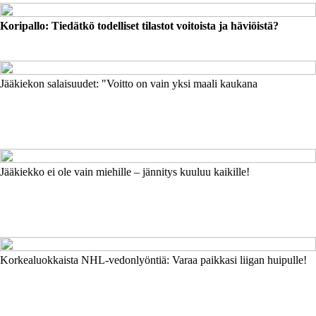
Koripallo: Tiedätkö todelliset tilastot voitoista ja häviöistä?
Jääkiekon salaisuudet: "Voitto on vain yksi maali kaukana
Jääkiekko ei ole vain miehille – jännitys kuuluu kaikille!
Korkealuokkaista NHL-vedonlyöntiä: Varaa paikkasi liigan huipulle!