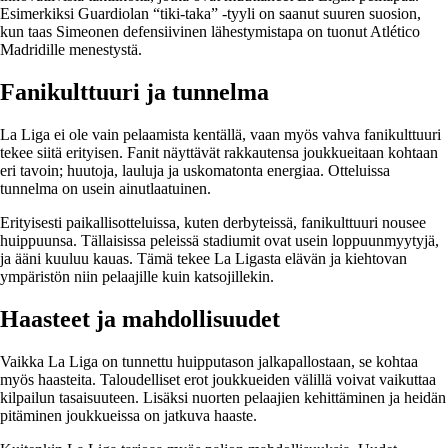
Esimerkiksi Guardiolan “tiki-taka” -tyyli on saanut suuren suosion,
kun taas Simeonen defensiivinen lähestymistapa on tuonut Atlético
Madridille menestystä.
Fanikulttuuri ja tunnelma
La Liga ei ole vain pelaamista kentällä, vaan myös vahva fanikulttuuri
tekee siitä erityisen. Fanit näyttävät rakkautensa joukkueitaan kohtaan
eri tavoin; huutoja, lauluja ja uskomatonta energiaa. Otteluissa
tunnelma on usein ainutlaatuinen.
Erityisesti paikallisotteluissa, kuten derbyteissä, fanikulttuuri nousee
huippuunsa. Tällaisissa peleissä stadiumit ovat usein loppuunmyytyjä,
ja ääni kuuluu kauas. Tämä tekee La Ligasta elävän ja kiehtovan
ympäristön niin pelaajille kuin katsojillekin.
Haasteet ja mahdollisuudet
Vaikka La Liga on tunnettu huipputason jalkapallostaan, se kohtaa
myös haasteita. Taloudelliset erot joukkueiden välillä voivat vaikuttaa
kilpailun tasaisuuteen. Lisäksi nuorten pelaajien kehittäminen ja heidän
pitäminen joukkueissa on jatkuva haaste.