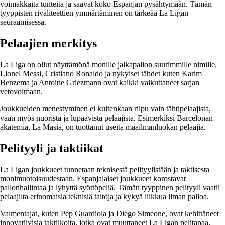
voimakkaita tunteita ja saavat koko Espanjan pysähtymään. Tämän
tyyppisten rivaliteettien ymmärtäminen on tärkeää La Ligan
seuraamisessa.
Pelaajien merkitys
La Liga on ollut näyttämönä monille jalkapallon suurimmille nimille.
Lionel Messi, Cristiano Ronaldo ja nykyiset tähdet kuten Karim
Benzema ja Antoine Griezmann ovat kaikki vaikuttaneet sarjan
vetovoimaan.
Joukkueiden menestyminen ei kuitenkaan riipu vain tähtipelaajista,
vaan myös nuorista ja lupaavista pelaajista. Esimerkiksi Barcelonan
akatemia, La Masia, on tuottanut useita maailmanluokan pelaajia.
Pelityyli ja taktiikat
La Ligan joukkueet tunnetaan teknisestä pelityylistään ja taktisesta
monimuotoisuudestaan. Espanjalaiset joukkueet korostavat
pallonhallintaa ja lyhyttä syöttöpeliä. Tämän tyyppinen pelityyli vaatii
pelaajilta erinomaisia teknisiä taitoja ja kykyä liikkua ilman palloa.
Valmentajat, kuten Pep Guardiola ja Diego Simeone, ovat kehittäneet
innovatiivisia taktiikoita, jotka ovat muuttaneet La Ligan pelitapaa.