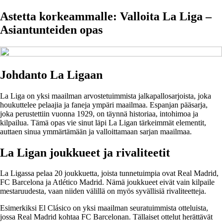
Astetta korkeammalle: Valloita La Liga –
Asiantunteiden opas
Johdanto La Ligaan
La Liga on yksi maailman arvostetuimmista jalkapallosarjoista, joka
houkuttelee pelaajia ja faneja ympäri maailmaa. Espanjan pääsarja,
joka perustettiin vuonna 1929, on täynnä historiaa, intohimoa ja
kilpailua. Tämä opas vie sinut läpi La Ligan tärkeimmät elementit,
auttaen sinua ymmärtämään ja valloittamaan sarjan maailmaa.
La Ligan joukkueet ja rivaliteetit
La Ligassa pelaa 20 joukkuetta, joista tunnetuimpia ovat Real Madrid,
FC Barcelona ja Atlético Madrid. Nämä joukkueet eivät vain kilpaile
mestaruudesta, vaan niiden välillä on myös syvällisiä rivaliteetteja.
Esimerkiksi El Clásico on yksi maailman seuratuimmista otteluista,
jossa Real Madrid kohtaa FC Barcelonan. Tällaiset ottelut herättävät