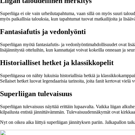
Liigan taloudellinen merkitys
Superliiga ei ole vain urheilutapahtuma, vaan sillä on myös suuri tal
myös paikallisia talouksia, kun tapahtumat tuovat matkailijoita ja lisäävät
Fantasiafutis ja vedonlyönti
Superliigan myötä fantasiafutis- ja vedonlyöntimahdollisuudet ovat lis
lisäjännitystä otteluihin, kun kannattajat voivat kokeilla onneaan ja seu
Historialliset hetket ja klassikkopelit
Superliigassa on nähty lukuisia historiallisia hetkiä ja klassikkokamppa
Sellaiset hetket luovat legendaarisia tarinoita, joita fanit kertovat vi
Superliigan tulevaisuus
Superliigan tulevaisuus näyttää erittäin lupaavalta. Vaikka liigan alkuh
kilpailusta entistä jännittävämmän. Tulevaisuudennäkymät ovat kirkkaat,
Nyt on oikea aika liittyä superliigan jännityksen pariin. Jalkapallon taik