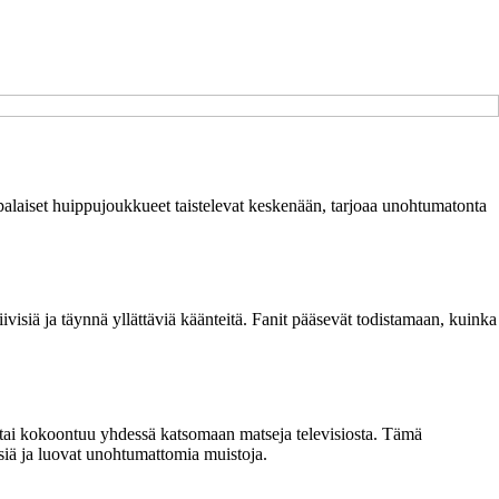
ppalaiset huippujoukkueet taistelevat keskenään, tarjoaa unohtumatonta
ivisiä ja täynnä yllättäviä käänteitä. Fanit pääsevät todistamaan, kuinka
e tai kokoontuu yhdessä katsomaan matseja televisiosta. Tämä
siä ja luovat unohtumattomia muistoja.