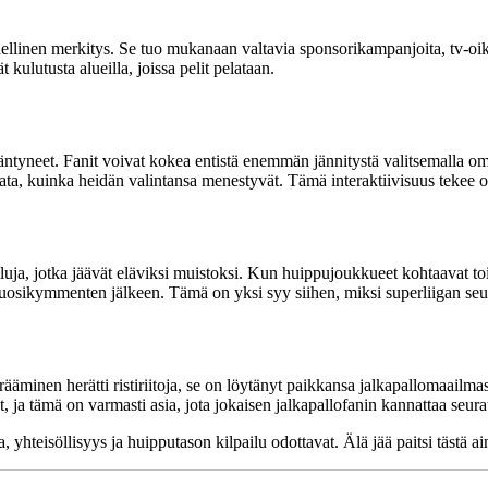
oudellinen merkitys. Se tuo mukanaan valtavia sponsorikampanjoita, tv-
 kulutusta alueilla, joissa pelit pelataan.
ääntyneet. Fanit voivat kokea entistä enemmän jännitystä valitsemalla o
rata, kuinka heidän valintansa menestyvät. Tämä interaktiivisuus tekee ot
iluja, jotka jäävät eläviksi muistoksi. Kun huippujoukkueet kohtaavat to
elä vuosikymmenten jälkeen. Tämä on yksi syy siihen, miksi superliigan s
erääminen herätti ristiriitoja, se on löytänyt paikkansa jalkapallomaailm
 ja tämä on varmasti asia, jota jokaisen jalkapallofanin kannattaa seura
a, yhteisöllisyys ja huipputason kilpailu odottavat. Älä jää paitsi tästä 