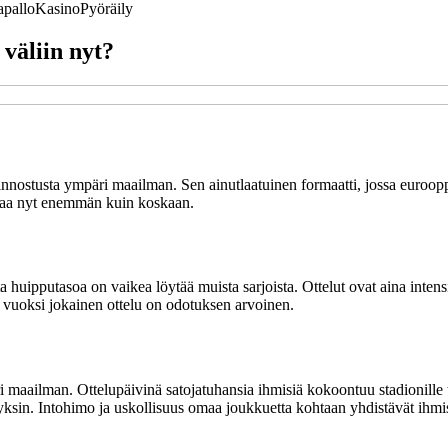
apallo
Kasino
Pyöräily
 väliin nyt?
kiinnostusta ympäri maailman. Sen ainutlaatuinen formaatti, jossa euroo
ttaa nyt enemmän kuin koskaan.
 huipputasoa on vaikea löytää muista sarjoista. Ottelut ovat aina intensi
 vuoksi jokainen ottelu on odotuksen arvoinen.
äri maailman. Ottelupäivinä satojatuhansia ihmisiä kokoontuu stadionill
yksin. Intohimo ja uskollisuus omaa joukkuetta kohtaan yhdistävät ihmi