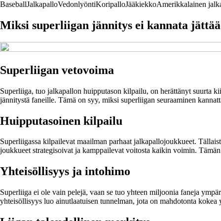
Baseball
Jalkapallo
Vedonlyönti
Koripallo
Jääkiekko
Amerikkalainen jalk
Miksi superliigan jännitys ei kannata jättää
Superliigan vetovoima
Superliiga, tuo jalkapallon huipputason kilpailu, on herättänyt suurta 
jännitystä faneille. Tämä on syy, miksi superliigan seuraaminen kanna
Huipputasoinen kilpailu
Superliigassa kilpailevat maailman parhaat jalkapallojoukkueet. Tällaista
joukkueet strategisoivat ja kamppailevat voitosta kaikin voimin. Tämän
Yhteisöllisyys ja intohimo
Superliiga ei ole vain pelejä, vaan se tuo yhteen miljoonia faneja ymp
yhteisöllisyys luo ainutlaatuisen tunnelman, jota on mahdotonta kokea 