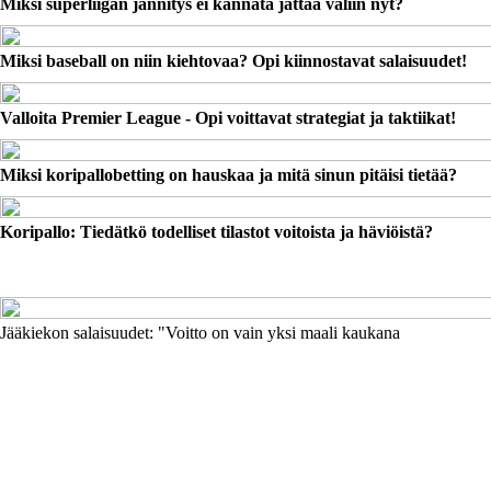
Miksi superliigan jännitys ei kannata jättää väliin nyt?
Miksi baseball on niin kiehtovaa? Opi kiinnostavat salaisuudet!
Valloita Premier League - Opi voittavat strategiat ja taktiikat!
Miksi koripallobetting on hauskaa ja mitä sinun pitäisi tietää?
Koripallo: Tiedätkö todelliset tilastot voitoista ja häviöistä?
Jääkiekon salaisuudet: "Voitto on vain yksi maali kaukana