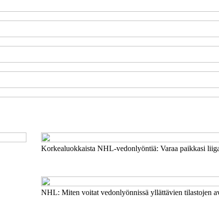
Korkealuokkaista NHL-vedonlyöntiä: Varaa paikkasi liiga
NHL: Miten voitat vedonlyönnissä yllättävien tilastojen a