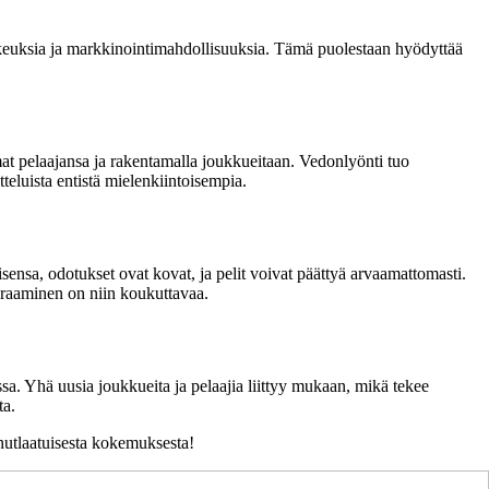
oikeuksia ja markkinointimahdollisuuksia. Tämä puolestaan hyödyttää
mat pelaajansa ja rakentamalla joukkueitaan. Vedonlyönti tuo
teluista entistä mielenkiintoisempia.
isensa, odotukset ovat kovat, ja pelit voivat päättyä arvaamattomasti.
euraaminen on niin koukuttavaa.
assa. Yhä uusia joukkueita ja pelaajia liittyy mukaan, mikä tekee
ta.
ainutlaatuisesta kokemuksesta!