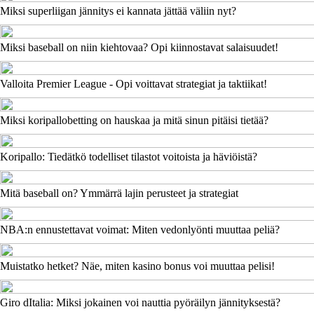
Miksi superliigan jännitys ei kannata jättää väliin nyt?
Miksi baseball on niin kiehtovaa? Opi kiinnostavat salaisuudet!
Valloita Premier League - Opi voittavat strategiat ja taktiikat!
Miksi koripallobetting on hauskaa ja mitä sinun pitäisi tietää?
Koripallo: Tiedätkö todelliset tilastot voitoista ja häviöistä?
Mitä baseball on? Ymmärrä lajin perusteet ja strategiat
NBA:n ennustettavat voimat: Miten vedonlyönti muuttaa peliä?
Muistatko hetket? Näe, miten kasino bonus voi muuttaa pelisi!
Giro dItalia: Miksi jokainen voi nauttia pyöräilyn jännityksestä?