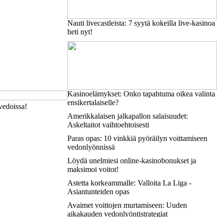
Nauti livecastleista: 7 syytä kokeilla live-kasinoa
heti nyt!
Kasinoelämykset: Onko tapahtuma oikea valinta
ensikertalaiselle?
vedoissa!
Amerikkalaisen jalkapallon salaisuudet:
Askeltaitot vaihtoehtoisesti
Paras opas: 10 vinkkiä pyöräilyn voittamiseen
vedonlyönnissä
Löydä unelmiesi online-kasinobonukset ja
maksimoi voitot!
Astetta korkeammalle: Valloita La Liga -
Asiantunteiden opas
Avaimet voittojen murtamiseen: Uuden
aikakauden vedonlyöntistrategiat