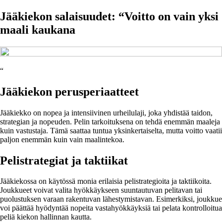
Jääkiekon salaisuudet: “Voitto on vain yksi
maali kaukana
“
Jääkiekon perusperiaatteet
Jääkiekko on nopea ja intensiivinen urheilulaji, joka yhdistää taidon,
strategian ja nopeuden. Pelin tarkoituksena on tehdä enemmän maaleja
kuin vastustaja. Tämä saattaa tuntua yksinkertaiselta, mutta voitto vaatii
paljon enemmän kuin vain maalintekoa.
Pelistrategiat ja taktiikat
Jääkiekossa on käytössä monia erilaisia pelistrategioita ja taktiikoita.
Joukkueet voivat valita hyökkäykseen suuntautuvan pelitavan tai
puolustuksen varaan rakentuvan lähestymistavan. Esimerkiksi, joukkue
voi päättää hyödyntää nopeita vastahyökkäyksiä tai pelata kontrolloitua
peliä kiekon hallinnan kautta.