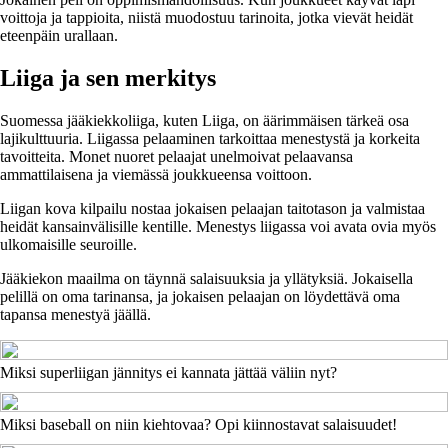
voittoja ja tappioita, niistä muodostuu tarinoita, jotka vievät heidät
eteenpäin urallaan.
Liiga ja sen merkitys
Suomessa jääkiekkoliiga, kuten Liiga, on äärimmäisen tärkeä osa
lajikulttuuria. Liigassa pelaaminen tarkoittaa menestystä ja korkeita
tavoitteita. Monet nuoret pelaajat unelmoivat pelaavansa
ammattilaisena ja viemässä joukkueensa voittoon.
Liigan kova kilpailu nostaa jokaisen pelaajan taitotason ja valmistaa
heidät kansainvälisille kentille. Menestys liigassa voi avata ovia myös
ulkomaisille seuroille.
Jääkiekon maailma on täynnä salaisuuksia ja yllätyksiä. Jokaisella
pelillä on oma tarinansa, ja jokaisen pelaajan on löydettävä oma
tapansa menestyä jäällä.
Miksi superliigan jännitys ei kannata jättää väliin nyt?
Miksi baseball on niin kiehtovaa? Opi kiinnostavat salaisuudet!