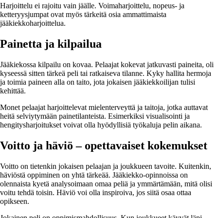
Harjoittelu ei rajoitu vain jäälle. Voimaharjoittelu, nopeus- ja
ketteryysjumpat ovat myös tärkeitä osia ammattimaista
jääkiekkoharjoittelua.
Painetta ja kilpailua
Jääkiekossa kilpailu on kovaa. Pelaajat kokevat jatkuvasti paineita, oli
kyseessä sitten tärkeä peli tai ratkaiseva tilanne. Kyky hallita hermoja
ja toimia paineen alla on taito, jota jokaisen jääkiekkoilijan tulisi
kehittää.
Monet pelaajat harjoittelevat mielenterveyttä ja taitoja, jotka auttavat
heitä selviytymään painetilanteista. Esimerkiksi visualisointi ja
hengitysharjoitukset voivat olla hyödyllisiä työkaluja pelin aikana.
Voitto ja häviö – opettavaiset kokemukset
Voitto on tietenkin jokaisen pelaajan ja joukkueen tavoite. Kuitenkin,
häviöstä oppiminen on yhtä tärkeää. Jääkiekko-opinnoissa on
olennaista kyetä analysoimaan omaa peliä ja ymmärtämään, mitä olisi
voitu tehdä toisin. Häviö voi olla inspiroiva, jos siitä osaa ottaa
opikseen.
Jokainen peli on oppimismahdollisuus. Kun joukkueet käyvät läpi