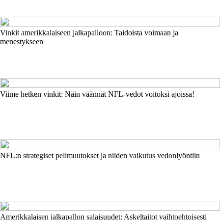
Vinkit amerikkalaiseen jalkapalloon: Taidoista voimaan ja
menestykseen
Viime hetken vinkit: Näin väännät NFL-vedot voitoksi ajoissa!
NFL:n strategiset pelimuutokset ja niiden vaikutus vedonlyöntiin
Amerikkalaisen jalkapallon salaisuudet: Askeltaitot vaihtoehtoisesti